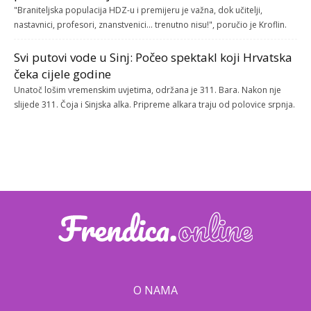
"Braniteljska populacija HDZ-u i premijeru je važna, dok učitelji,
nastavnici, profesori, znanstvenici... trenutno nisu!", poručio je Kroflin.
Svi putovi vode u Sinj: Počeo spektakl koji Hrvatska
čeka cijele godine
Unatoč lošim vremenskim uvjetima, održana je 311. Bara. Nakon nje
slijede 311. Čoja i Sinjska alka. Pripreme alkara traju od polovice srpnja.
O NAMA