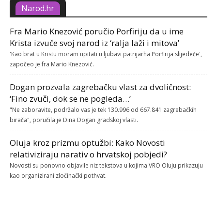
Narod.hr
Fra Mario Knezović poručio Porfiriju da u ime
Krista izvuče svoj narod iz ‘ralja laži i mitova’
'Kao brat u Kristu moram upitati u ljubavi patrijarha Porfirija slijedeće',
započeo je fra Mario Knezović.
Dogan prozvala zagrebačku vlast za dvoličnost:
‘Fino zvuči, dok se ne pogleda…’
"Ne zaboravite, podržalo vas je tek 130.996 od 667.841 zagrebačkih
birača", poručila je Dina Dogan gradskoj vlasti.
Oluja kroz prizmu optužbi: Kako Novosti
relativiziraju narativ o hrvatskoj pobjedi?
Novosti su ponovno objavile niz tekstova u kojima VRO Oluju prikazuju
kao organizirani zločinački pothvat.