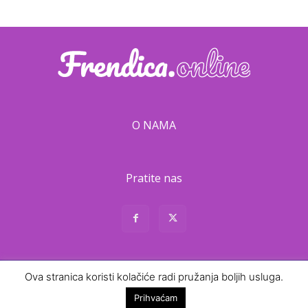
O NAMA
Pratite nas
Ova stranica koristi kolačiće radi pružanja boljih usluga.
About
Contact
Prihvaćam
© Frendica · 2026