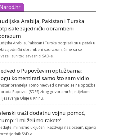
Narod.hr
audijska Arabija, Pakistan i Turska
otpisale zajednički obrambeni
porazum
udijska Arabija, Pakistan i Turska potpisali su u petak u
ki zajednički obrambeni sporazum, čime su se
vezali sunitski saveznici SAD-a.
edved o Pupovčevim optužbama:
ogu komentirati samo što sam vidio
nistar branitelja Tomo Medved osvrnuo se na optužbe
lorada Pupovca (SDSS) zbog govora mržnje tijekom
ilježavanja Oluje u Kninu.
elenski traži dodatnu vojnu pomoć,
rump: ‘I mi želimo rakete’
ledajte, mi nismo uključeni. Razdvaja nas ocean', izjavio
 predsjednik SAD-a.