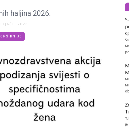
ih haljina 2026.
S
VELJAČE, 2026
p
s
OPŠIRNIJE
Sa
Me
po
M
M
Mi
Mi
ob
Z
T
'G
je