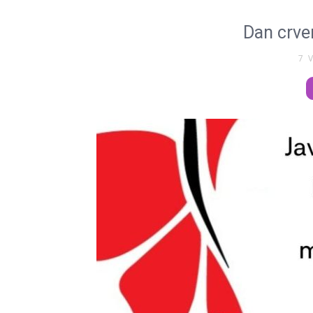
Dan crven
7 