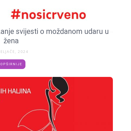
zanje svijesti o moždanom udaru u
žena
VELJAČE, 2024
OPŠIRNIJE