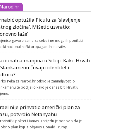
Narod.hr
rnabić optužila Piculu za ‘slavljenje
atnog zločina’, Mišetić uzvratio:
Ponovno laže’
njenice govore same za sebe i ne mogu ih poništiti
pski nacionalistički propagandni narativ.
acionalna manjina u Srbiji: Kako Hrvati
 Slankamenu čuvaju identitet i
ulturu?
rko Peka za Narod.hr otkrio je zanimljivosti o
ankamenu te podijelio kako je danas biti Hrvat u
ijemu.
zrael nije prihvatio američki plan za
azu, potvrdio Netanyahu
roristički pokret Hamas u srijedu je ponovio da je
obrio plan koji je objavio Donald Trump.