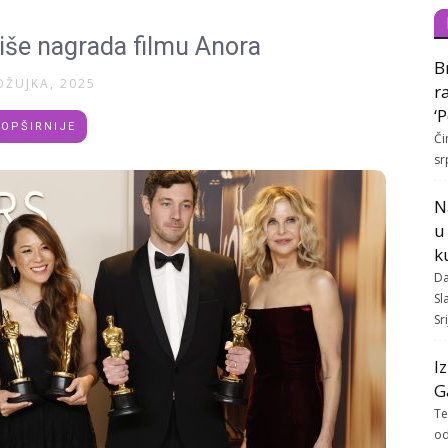
iše nagrada filmu Anora
B
OŽUJKA, 2025
r
‘
OPŠIRNIJE
Či
sr
N
u
k
Da
Sl
Sr
I
G
Te
od