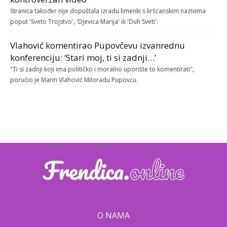
Stranica također nije dopuštala izradu limenki s kršćanskim nazivima
poput 'Sveto Trojstvo', 'Djevica Marija' ili 'Duh Sveti'.
Vlahović komentirao Pupovčevu izvanrednu
konferenciju: ‘Stari moj, ti si zadnji…’
"Ti si zadnji koji ima političko i moralno uporište to komentirati",
poručio je Marin Vlahović Miloradu Pupovcu.
O NAMA