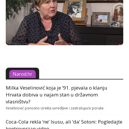
Narod.hr
Milka Veselinović koja je ’91. pjevala o klanju
Hrvata dobiva u najam stan u državnom
vlasništvu?
Veselinović ponosno izrekla uvredljive i zastrašujuće poruke.
Coca-Cola rekla ‘ne’ Isusu, ali ‘da’ Sotoni: Pogledajte
kontroverzan video