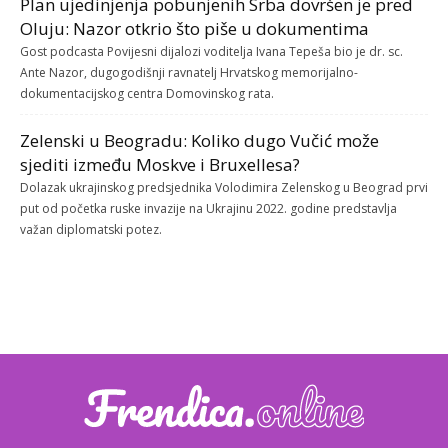
Plan ujedinjenja pobunjenih Srba dovršen je pred
Oluju: Nazor otkrio što piše u dokumentima
Gost podcasta Povijesni dijalozi voditelja Ivana Tepeša bio je dr. sc.
Ante Nazor, dugogodišnji ravnatelj Hrvatskog memorijalno-
dokumentacijskog centra Domovinskog rata.
Zelenski u Beogradu: Koliko dugo Vučić može
sjediti između Moskve i Bruxellesa?
Dolazak ukrajinskog predsjednika Volodimira Zelenskog u Beograd prvi
put od početka ruske invazije na Ukrajinu 2022. godine predstavlja
važan diplomatski potez.