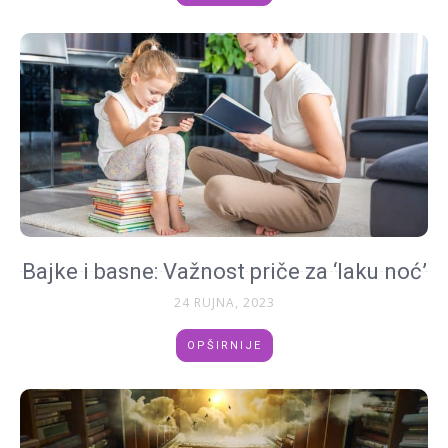
Bajke i basne: Važnost priče za ‘laku noć’
24 RUJNA, 2023
OPŠIRNIJE