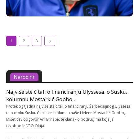
1
2
3
Narod.hr
Najviše ste čitali o financiranju Ulyssesa, o Susku,
kolumnu Mostarkić Gobbo…
Proteklog tjedna najviše ste čitali o financiranju Šerbedžijinog Ulyssesa
te o otoku Susku. Čitali ste i kolumnu naše Helene Mostarkić Gobbo,
Mišetićev odgovor Ani Brnabić te članak o područjima koje je
oslobodila VRO Oluja.