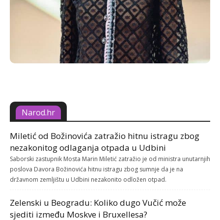
Narod.hr
Miletić od Božinovića zatražio hitnu istragu zbog
nezakonitog odlaganja otpada u Udbini
Saborski zastupnik Mosta Marin Miletić zatražio je od ministra unutarnjih
poslova Davora Božinovića hitnu istragu zbog sumnje da je na
državnom zemljištu u Udbini nezakonito odložen otpad.
Zelenski u Beogradu: Koliko dugo Vučić može
sjediti između Moskve i Bruxellesa?