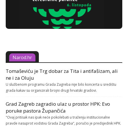
Narod.hr
Tomaševiću je Trg dobar za Tita i antifašizam, ali
ne i za Oluju
U službenom programu Grada Zagreba nije bilo koncerta u središtu
grada kakav su organizirali brojni drugi hrvatski gradovi.
Grad Zagreb zagradio ulaz u prostor HPK: Evo
poruke pastora Župančića
"Ovaj pritisak nas ipak neće pokolebati u traženju institucionalne
pravde nasuprot vodstvu Grada Zagreba", poručio je predsjednik HPK.