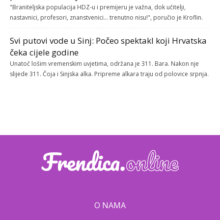
"Braniteljska populacija HDZ-u i premijeru je važna, dok učitelji,
nastavnici, profesori, znanstvenici... trenutno nisu!", poručio je Kroflin.
Svi putovi vode u Sinj: Počeo spektakl koji Hrvatska
čeka cijele godine
Unatoč lošim vremenskim uvjetima, održana je 311. Bara. Nakon nje
slijede 311. Čoja i Sinjska alka. Pripreme alkara traju od polovice srpnja.
O NAMA