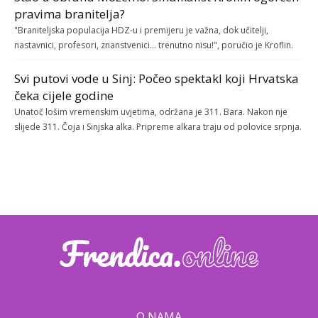
pravima branitelja?
"Braniteljska populacija HDZ-u i premijeru je važna, dok učitelji,
nastavnici, profesori, znanstvenici... trenutno nisu!", poručio je Kroflin.
Svi putovi vode u Sinj: Počeo spektakl koji Hrvatska
čeka cijele godine
Unatoč lošim vremenskim uvjetima, održana je 311. Bara. Nakon nje
slijede 311. Čoja i Sinjska alka. Pripreme alkara traju od polovice srpnja.
O NAMA