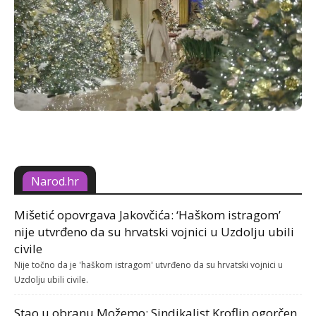
Narod.hr
Mišetić opovrgava Jakovčića: ‘Haškom istragom’
nije utvrđeno da su hrvatski vojnici u Uzdolju ubili
civile
Nije točno da je 'haškom istragom' utvrđeno da su hrvatski vojnici u
Uzdolju ubili civile.
Stao u obranu Možemo: Sindikalist Kroflin ogorčen