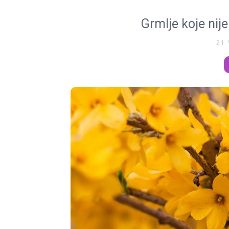
Grmlje koje nij
21 