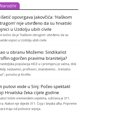
Narod.hr
išetić opovrgava Jakovčića: ‘Haškom
stragom’ nije utvrđeno da su hrvatski
ojnici u Uzdolju ubili civile
je točno da je 'haškom istragom' utvrđeno da su
vatski vojnici u Uzdolju ubili civile.
tao u obranu Možemo: Sindikalist
roflin ogorčen pravima branitelja?
raniteljska populacija HDZ-u i premijeru je važna, dok
itelji, nastavnici, profesori, znanstvenici... trenutno
su!", poručio je Kroflin.
vi putovi vode u Sinj: Počeo spektakl
oji Hrvatska čeka cijele godine
atoč lošim vremenskim uvjetima, održana je 311.
ra. Nakon nje slijede 311. Čoja i Sinjska alka. Pripreme
kara traju od polovice srpnja.