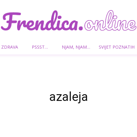
 ZDRAVA
PSSST…
NJAM, NJAM…
SVIJET POZNATIH
Frendica.online
azaleja