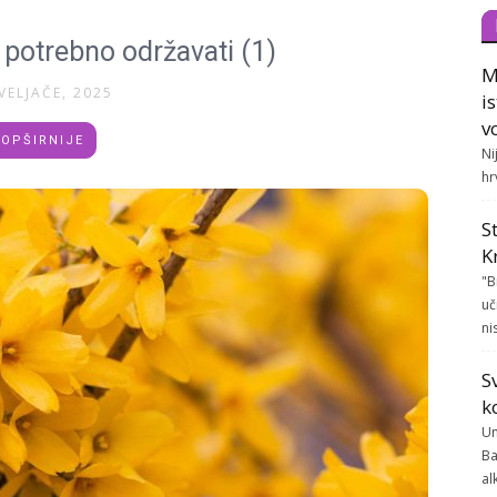
e potrebno održavati (1)
M
VELJAČE, 2025
i
v
OPŠIRNIJE
Ni
hr
S
K
"B
uč
ni
S
k
Un
Ba
al