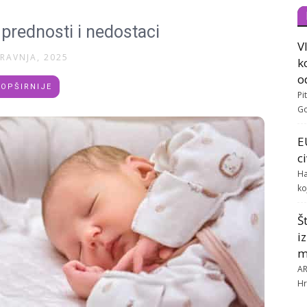
 prednosti i nedostaci
V
TRAVNJA, 2025
k
o
OPŠIRNIJE
Pi
Go
E
c
Ha
ko
Š
i
m
AR
Hr