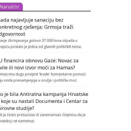
Narod.hr
lada najavljuje sanaciju bez
onkretnog rješenja; Grmoja traži
dgovornost
tanje zbrinjavanja gotovo 37.000 tona otpada u
spiću postalo je jedna od glavnih političkih tema.
U financira obnovu Gaze: Novac za
ivile ili novi izvor moći za Hamas?
mas ima dugu povijest 'krađe' humanitarne pomoći
ju onda prenamjenjuje u oružje i političku moć.
to je bila Antiratna kampanja Hrvatske
z koje su nastali Documenta i Centar za
irovne studije?
K je često prešućivao ili zanemarivao činjenicu da je
vatskoj rat nametnut.