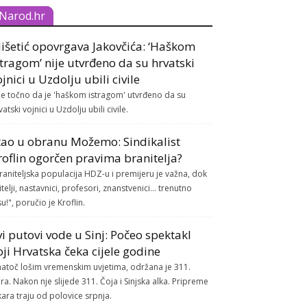
Narod.hr
išetić opovrgava Jakovčića: ‘Haškom
stragom’ nije utvrđeno da su hrvatski
ojnici u Uzdolju ubili civile
je točno da je 'haškom istragom' utvrđeno da su
vatski vojnici u Uzdolju ubili civile.
tao u obranu Možemo: Sindikalist
roflin ogorčen pravima branitelja?
raniteljska populacija HDZ-u i premijeru je važna, dok
itelji, nastavnici, profesori, znanstvenici... trenutno
su!", poručio je Kroflin.
vi putovi vode u Sinj: Počeo spektakl
oji Hrvatska čeka cijele godine
atoč lošim vremenskim uvjetima, održana je 311.
ra. Nakon nje slijede 311. Čoja i Sinjska alka. Pripreme
kara traju od polovice srpnja.