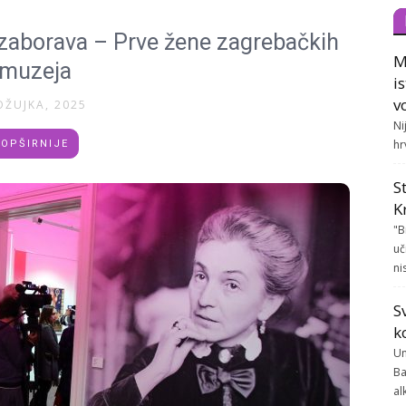
a zaborava – Prve žene zagrebačkih
M
muzeja
i
v
OŽUJKA, 2025
Ni
hr
OPŠIRNIJE
S
K
"B
uč
ni
S
k
Un
Ba
al