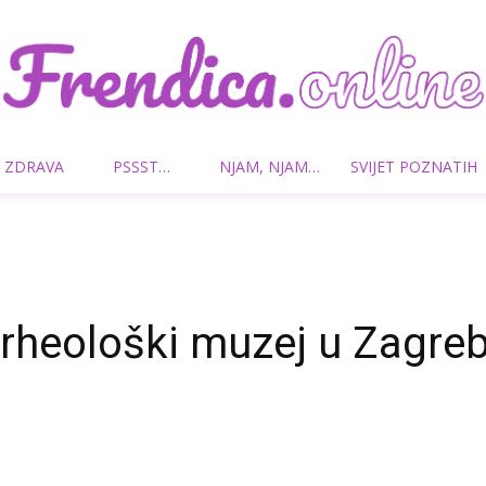
 ZDRAVA
PSSST…
NJAM, NJAM…
SVIJET POZNATIH
Frendica.online
rheološki muzej u Zagre