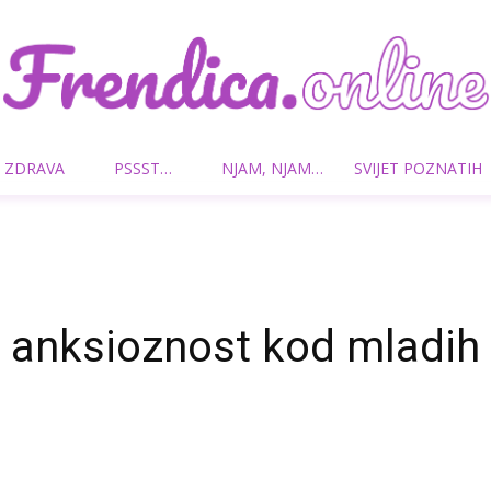
 ZDRAVA
PSSST…
NJAM, NJAM…
SVIJET POZNATIH
Frendica.online
anksioznost kod mladih