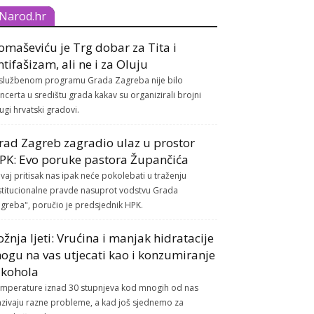
Narod.hr
omaševiću je Trg dobar za Tita i
ntifašizam, ali ne i za Oluju
službenom programu Grada Zagreba nije bilo
ncerta u središtu grada kakav su organizirali brojni
ugi hrvatski gradovi.
rad Zagreb zagradio ulaz u prostor
PK: Evo poruke pastora Župančića
vaj pritisak nas ipak neće pokolebati u traženju
stitucionalne pravde nasuprot vodstvu Grada
greba", poručio je predsjednik HPK.
ožnja ljeti: Vrućina i manjak hidratacije
ogu na vas utjecati kao i konzumiranje
lkohola
mperature iznad 30 stupnjeva kod mnogih od nas
azivaju razne probleme, a kad još sjednemo za