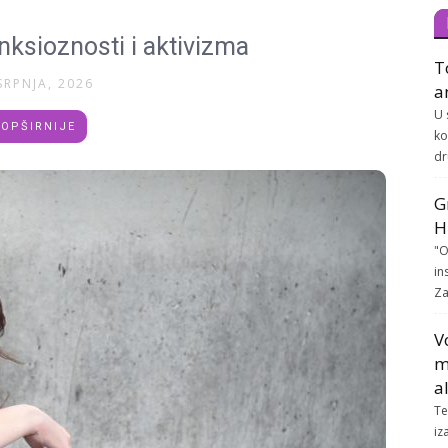
ksioznosti i aktivizma
T
SRPNJA, 2026
a
U 
OPŠIRNIJE
ko
dr
G
H
"O
in
Za
V
m
a
Te
iz