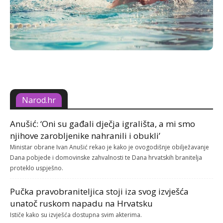
Narod.hr
Anušić: ‘Oni su gađali dječja igrališta, a mi smo
njihove zarobljenike nahranili i obukli’
Ministar obrane Ivan Anušić rekao je kako je ovogodišnje obilježavanje
Dana pobjede i domovinske zahvalnosti te Dana hrvatskih branitelja
proteklo uspješno.
Pučka pravobraniteljica stoji iza svog izvješća
unatoč ruskom napadu na Hrvatsku
Ističe kako su izvješća dostupna svim akterima.