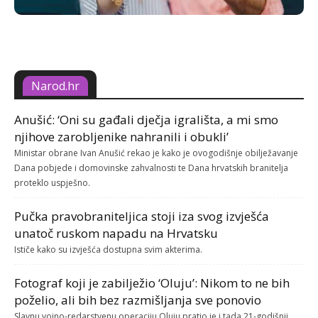
Narod.hr
Anušić: ‘Oni su gađali dječja igrališta, a mi smo
njihove zarobljenike nahranili i obukli’
Ministar obrane Ivan Anušić rekao je kako je ovogodišnje obilježavanje
Dana pobjede i domovinske zahvalnosti te Dana hrvatskih branitelja
proteklo uspješno.
Pučka pravobraniteljica stoji iza svog izvješća
unatoč ruskom napadu na Hrvatsku
Ističe kako su izvješća dostupna svim akterima.
Fotograf koji je zabilježio ‘Oluju’: Nikom to ne bih
poželio, ali bih bez razmišljanja sve ponovio
Slavnu vojno-redarstvenu operaciju Oluju pratio je i tada 21-godišnji