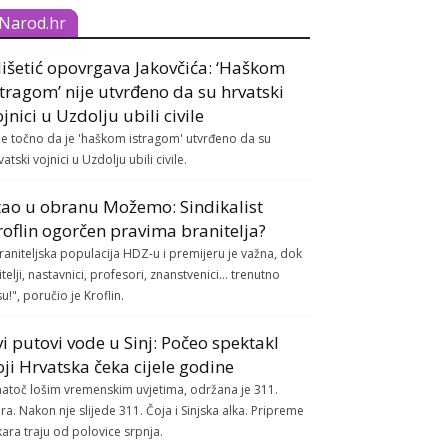
Narod.hr
išetić opovrgava Jakovčića: ‘Haškom
stragom’ nije utvrđeno da su hrvatski
ojnici u Uzdolju ubili civile
je točno da je 'haškom istragom' utvrđeno da su
vatski vojnici u Uzdolju ubili civile.
tao u obranu Možemo: Sindikalist
roflin ogorčen pravima branitelja?
raniteljska populacija HDZ-u i premijeru je važna, dok
itelji, nastavnici, profesori, znanstvenici... trenutno
su!", poručio je Kroflin.
vi putovi vode u Sinj: Počeo spektakl
oji Hrvatska čeka cijele godine
atoč lošim vremenskim uvjetima, održana je 311.
ra. Nakon nje slijede 311. Čoja i Sinjska alka. Pripreme
kara traju od polovice srpnja.