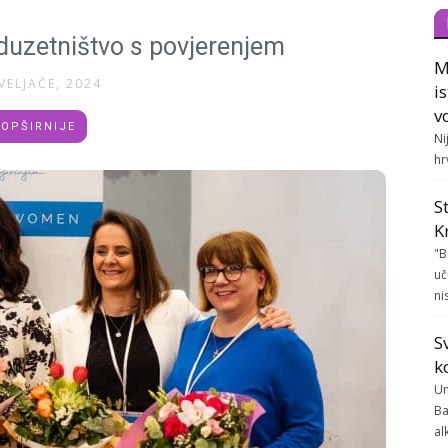
duzetništvo s povjerenjem
M
VELJAČE, 2024
i
v
OPŠIRNIJE
Ni
hr
S
K
"B
uč
ni
S
k
Un
Ba
al