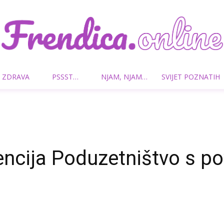
 ZDRAVA
PSSST…
NJAM, NJAM…
SVIJET POZNATIH
Frendica.online
encija Poduzetništvo s p