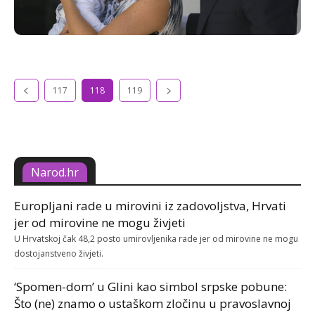
117
118
119
Narod.hr
Europljani rade u mirovini iz zadovoljstva, Hrvati
jer od mirovine ne mogu živjeti
U Hrvatskoj čak 48,2 posto umirovljenika rade jer od mirovine ne mogu
dostojanstveno živjeti.
‘Spomen-dom’ u Glini kao simbol srpske pobune:
Što (ne) znamo o ustaškom zločinu u pravoslavnoj