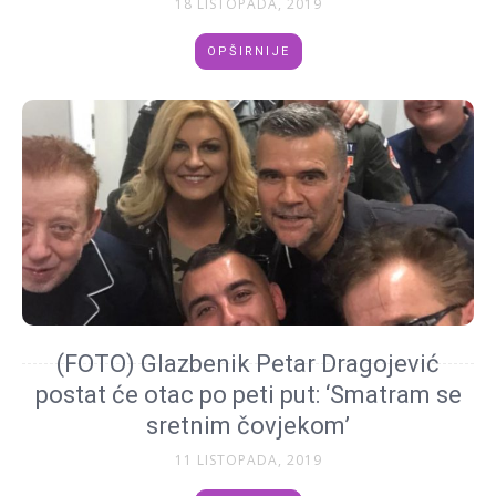
18 LISTOPADA, 2019
OPŠIRNIJE
(FOTO) Glazbenik Petar Dragojević
postat će otac po peti put: ‘Smatram se
sretnim čovjekom’
11 LISTOPADA, 2019