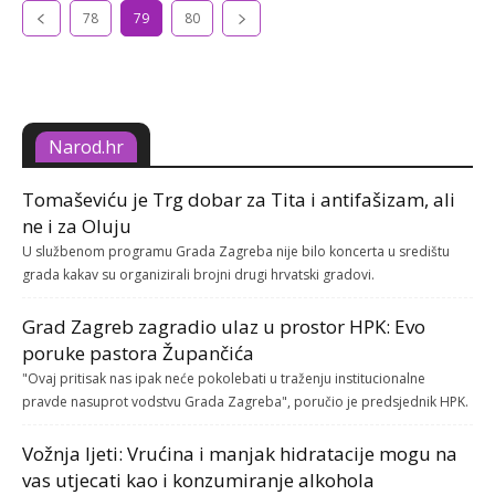
78
79
80
Narod.hr
Tomaševiću je Trg dobar za Tita i antifašizam, ali
ne i za Oluju
U službenom programu Grada Zagreba nije bilo koncerta u središtu
grada kakav su organizirali brojni drugi hrvatski gradovi.
Grad Zagreb zagradio ulaz u prostor HPK: Evo
poruke pastora Župančića
"Ovaj pritisak nas ipak neće pokolebati u traženju institucionalne
pravde nasuprot vodstvu Grada Zagreba", poručio je predsjednik HPK.
Vožnja ljeti: Vrućina i manjak hidratacije mogu na
vas utjecati kao i konzumiranje alkohola