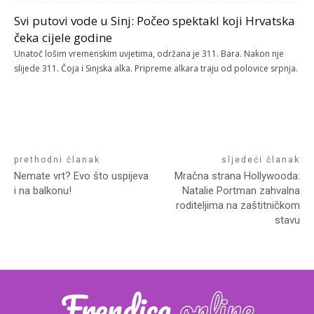
Svi putovi vode u Sinj: Počeo spektakl koji Hrvatska
čeka cijele godine
Unatoč lošim vremenskim uvjetima, održana je 311. Bara. Nakon nje
slijede 311. Čoja i Sinjska alka. Pripreme alkara traju od polovice srpnja.
prethodni članak
sljedeći članak
Nemate vrt? Evo što uspijeva
Mračna strana Hollywooda:
i na balkonu!
Natalie Portman zahvalna
roditeljima na zaštitničkom
stavu