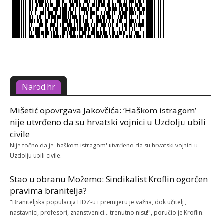
Narod.hr
Mišetić opovrgava Jakovčića: ‘Haškom istragom’
nije utvrđeno da su hrvatski vojnici u Uzdolju ubili
civile
Nije točno da je 'haškom istragom' utvrđeno da su hrvatski vojnici u
Uzdolju ubili civile.
Stao u obranu Možemo: Sindikalist Kroflin ogorčen
pravima branitelja?
"Braniteljska populacija HDZ-u i premijeru je važna, dok učitelji,
nastavnici, profesori, znanstvenici... trenutno nisu!", poručio je Kroflin.