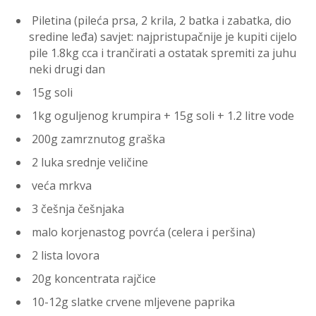
Piletina (pileća prsa, 2 krila, 2 batka i zabatka, dio
sredine leđa) savjet: najpristupačnije je kupiti cijelo
pile 1.8kg cca i trančirati a ostatak spremiti za juhu
neki drugi dan
15g soli
1kg oguljenog krumpira + 15g soli + 1.2 litre vode
200g zamrznutog graška
2 luka srednje veličine
veća mrkva
3 češnja češnjaka
malo korjenastog povrća (celera i peršina)
2 lista lovora
20g koncentrata rajčice
10-12g slatke crvene mljevene paprika