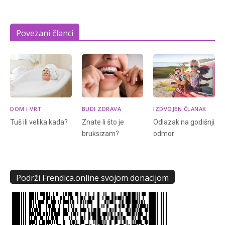
Povezani članci
DOM I VRT
BUDI ZDRAVA
IZDVOJEN ČLANAK
Tuš ili velika kada?
Znate li što je
Odlazak na godišnji
bruksizam?
odmor
Podrži Frendica.online svojom donacijom