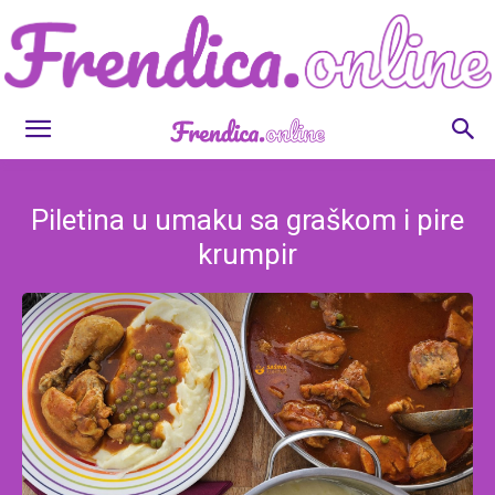
Frendica.online
Piletina u umaku sa graškom i pire
krumpir