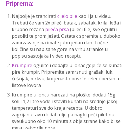
Priprema:
Najbolje je trančirati
cijelo pile
kao i ja u videu.
Trebati će vam 2x pileći batak, zabatak, krila, leđa i
krupno rezana
pileća prsa
(pileći file) sve oguliti i
posoliti te promiješati. Ostatak spremite u duboko
zamrzavanje pa imate juhu jedan dan. Točne
količine su napisane gore na vrhu stranice u
popisu sastojaka i video receptu
Krumpire
ogulite i dodajte u lonac gdje će se kuhati
pire krumpir. Pripremite zamrznuti grašak, luk,
češnjak, mrkvu, korjenasto povrće celer i peršin te
listove lovora
Krumpire u loncu narezati na ploške, dodati 15g
soli i 1,2 litre vode i staviti kuhati na srednje jakoj
temperaturi sve do kraja recepta. U dobro
zagrijanu tavu dodati ulje pa naglo peći piletinu
sveukupno oko 10 minuta s obje strane kako bi se
mesu zatvorile pore