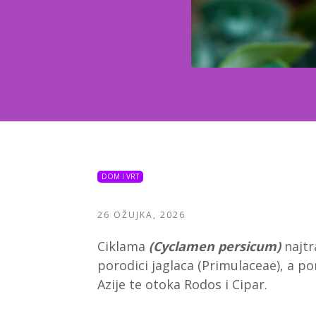
DOM I VRT
26 OŽUJKA, 2026
Ciklama
(Cyclamen persicum)
najtr
porodici jaglaca (Primulaceae), a p
Azije te otoka Rodos i Cipar.