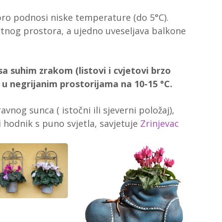
dobro podnosi niske temperature (do 5°C).
rtnog prostora, a ujedno uveseljava balkone
a suhim zrakom (listovi i cvjetovi brzo
h u negrijanim prostorijama na 10-15 °C.
ravnog sunca ( istočni ili sjeverni položaj),
i hodnik s puno svjetla, savjetuje
Zrinjevac