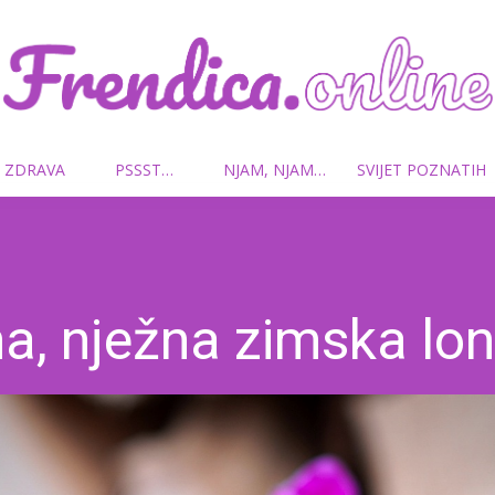
 ZDRAVA
PSSST…
NJAM, NJAM…
SVIJET POZNATIH
Frendica.online
a, nježna zimska lo