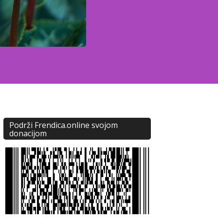
Podrži Frendica.online svojom
donacijom