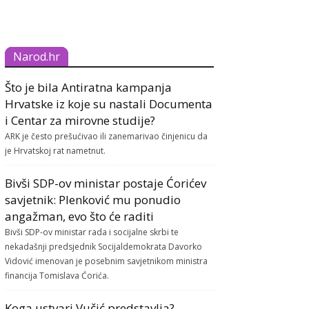
Narod.hr
Što je bila Antiratna kampanja
Hrvatske iz koje su nastali Documenta
i Centar za mirovne studije?
ARK je često prešućivao ili zanemarivao činjenicu da
je Hrvatskoj rat nametnut.
Bivši SDP-ov ministar postaje Ćorićev
savjetnik: Plenković mu ponudio
angažman, evo što će raditi
Bivši SDP-ov ministar rada i socijalne skrbi te
nekadašnji predsjednik Socijaldemokrata Davorko
Vidović imenovan je posebnim savjetnikom ministra
financija Tomislava Ćorića.
Koga ustvari Vučić predstavlja?