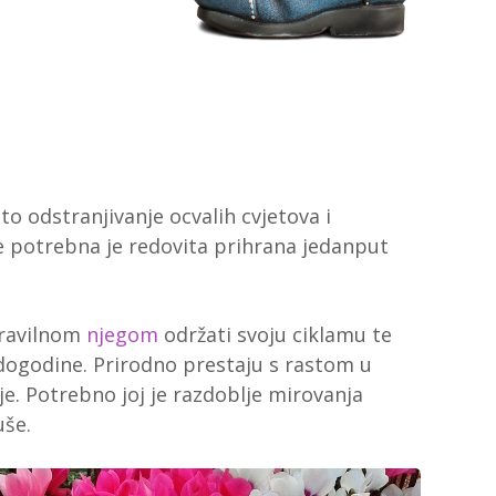
to odstranjivanje ocvalih cvjetova i
je potrebna je redovita prihrana jedanput
 pravilnom
njegom
održati svoju ciklamu te
dogodine. Prirodno prestaju s rastom u
nje. Potrebno joj je razdoblje mirovanja
uše.