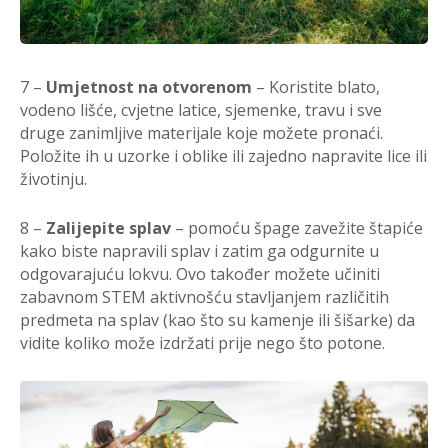
7 –
Umjetnost na otvorenom
– Koristite blato,
vodeno lišće, cvjetne latice, sjemenke, travu i sve
druge zanimljive materijale koje možete pronaći.
Položite ih u uzorke i oblike ili zajedno napravite lice ili
životinju.
8 –
Zalijepite splav
– pomoću špage zavežite štapiće
kako biste napravili splav i zatim ga odgurnite u
odgovarajuću lokvu. Ovo također možete učiniti
zabavnom STEM aktivnošću stavljanjem različitih
predmeta na splav (kao što su kamenje ili šišarke) da
vidite koliko može izdržati prije nego što potone.