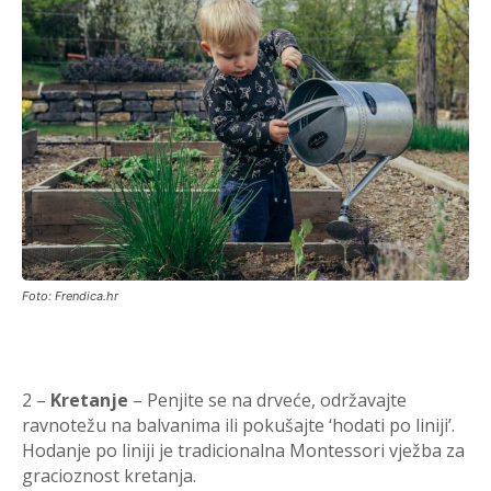
Foto: Frendica.hr
2 –
Kretanje
– Penjite se na drveće, održavajte
ravnotežu na balvanima ili pokušajte ‘hodati po liniji’.
Hodanje po liniji je tradicionalna Montessori vježba za
gracioznost kretanja.