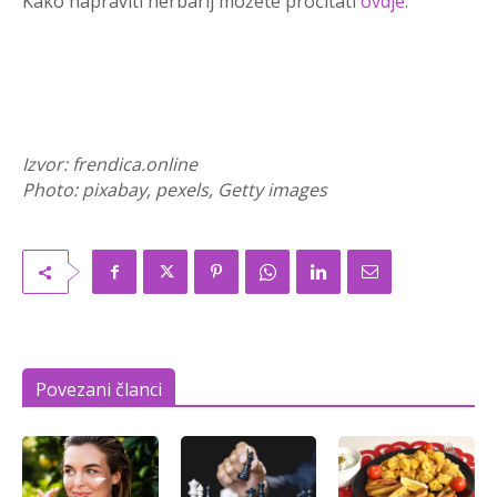
Kako napraviti herbarij možete pročitati
ovdje
.
Izvor: frendica.online
Photo: pixabay, pexels, Getty images
Povezani članci