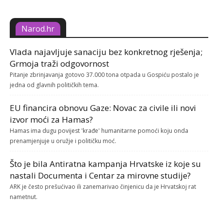
Narod.hr
Vlada najavljuje sanaciju bez konkretnog rješenja;
Grmoja traži odgovornost
Pitanje zbrinjavanja gotovo 37.000 tona otpada u Gospiću postalo je
jedna od glavnih političkih tema.
EU financira obnovu Gaze: Novac za civile ili novi
izvor moći za Hamas?
Hamas ima dugu povijest 'krađe' humanitarne pomoći koju onda
prenamjenjuje u oružje i političku moć.
Što je bila Antiratna kampanja Hrvatske iz koje su
nastali Documenta i Centar za mirovne studije?
ARK je često prešućivao ili zanemarivao činjenicu da je Hrvatskoj rat
nametnut.