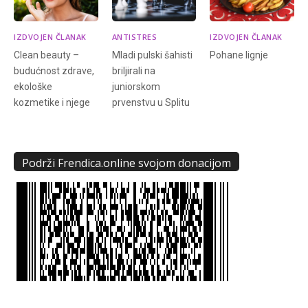
IZDVOJEN ČLANAK
ANTISTRES
IZDVOJEN ČLANAK
Clean beauty –
Mladi pulski šahisti
Pohane lignje
budućnost zdrave,
briljirali na
ekološke
juniorskom
kozmetike i njege
prvenstvu u Splitu
Podrži Frendica.online svojom donacijom