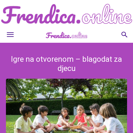
Frendica.online
Igre na otvorenom – blagodat za
djecu