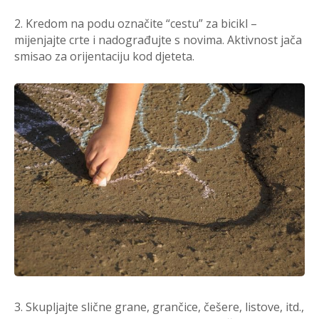
2. Kredom na podu označite “cestu” za bicikl –
mijenjajte crte i nadograđujte s novima. Aktivnost jača
smisao za orijentaciju kod djeteta.
3. Skupljajte slične grane, grančice, češere, listove, itd.,