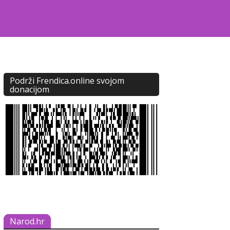
Podrži Frendica.online svojom
donacijom
Narod.hr