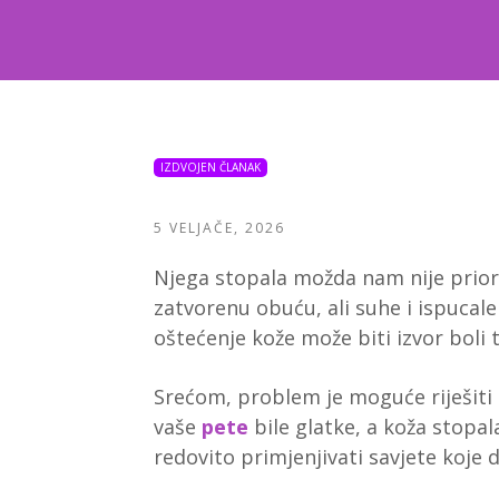
IZDVOJEN ČLANAK
5 VELJAČE, 2026
Njega stopala možda nam nije prior
zatvorenu obuću, ali suhe i ispucal
oštećenje kože može biti izvor boli te
Srećom, problem je moguće riješiti 
vaše
pete
bile glatke, a koža stopal
redovito primjenjivati savjete koje