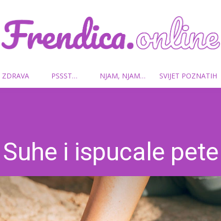
 ZDRAVA
PSSST…
NJAM, NJAM…
SVIJET POZNATIH
Frendica.online
Suhe i ispucale pete