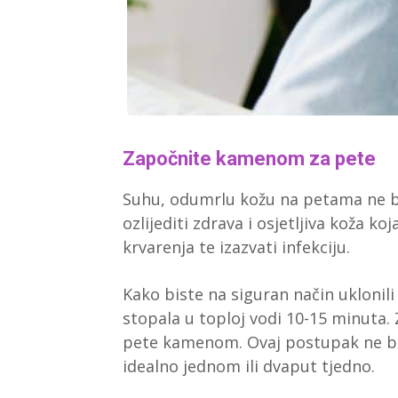
Započnite kamenom za pete
Suhu, odumrlu kožu na petama ne bi
ozlijediti zdrava i osjetljiva koža ko
krvarenja te izazvati infekciju.
Kako biste na siguran način uklonili
stopala u toploj vodi 10-15 minuta. 
pete kamenom. Ovaj postupak ne bi t
idealno jednom ili dvaput tjedno.