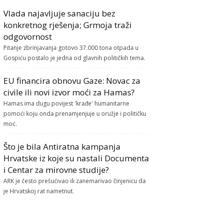
Vlada najavljuje sanaciju bez
konkretnog rješenja; Grmoja traži
odgovornost
Pitanje zbrinjavanja gotovo 37.000 tona otpada u
Gospiću postalo je jedna od glavnih političkih tema.
EU financira obnovu Gaze: Novac za
civile ili novi izvor moći za Hamas?
Hamas ima dugu povijest 'krađe' humanitarne
pomoći koju onda prenamjenjuje u oružje i političku
moć.
Što je bila Antiratna kampanja
Hrvatske iz koje su nastali Documenta
i Centar za mirovne studije?
ARK je često prešućivao ili zanemarivao činjenicu da
je Hrvatskoj rat nametnut.