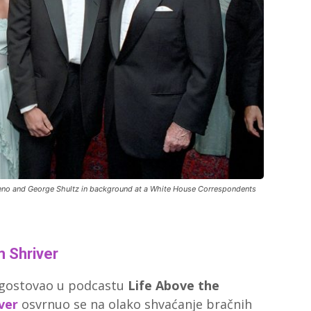
eno and George Shultz in background at a White House Correspondents
 Shriver
. gostovao u podcastu
Life Above the
ver
osvrnuo se na olako shvaćanje bračnih