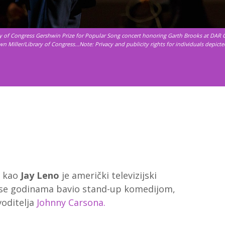
ry of Congress Gershwin Prize for Popular Song concert honoring Garth Brooks at DAR C
n Miller/Library of Congress...Note: Privacy and publicity rights for individuals depict
i kao
Jay Leno
je američki televizijski
to se godinama bavio stand-up komedijom,
voditelja
Johnny Carsona.