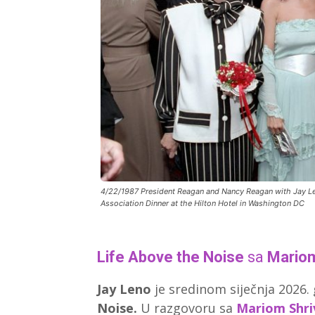
4/22/1987 President Reagan and Nancy Reagan with Jay L
Association Dinner at the Hilton Hotel in Washington DC
Life Above the Noise
sa
Mariom
Jay Leno
je sredinom siječnja 2026
Noise.
U razgovoru sa
Mariom Shri