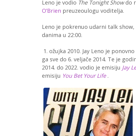
Leno je vodio
The Tonight Show
do r
O’Brien
preuzeoulogu voditelja.
Leno je pokrenuo udarni talk show,
danima u 22:00.
1. ožujka 2010. Jay Leno je ponovno
ga sve do
6. veljače 2014. Te je god
2014. do 2022. vodio je emisiju
Jay L
emisiju
You Bet Your Life
.