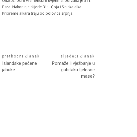
Unatoč lošim vremenskim uvjetima, održana je 311.
Bara. Nakon nje slijede 311. Čoja i Sinjska alka.
Pripreme alkara traju od polovice srpnja.
prethodni članak
sljedeći članak
Islandske pečene
Pomaže li vježbanje u
jabuke
gubitaku tjelesne
mase?