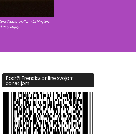
onstitution Hall in Washington,
ed may apply.
Podrži Frendica.online svojom
donacijom