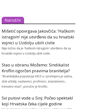
Narod.hr
Mišetić opovrgava Jakovčića: ‘Haškom
istragom’ nije utvrđeno da su hrvatski
vojnici u Uzdolju ubili civile
Nije točno da je 'haškom istragom' utvrđeno da su
hrvatski vojnici u Uzdolju ubili civile.
Stao u obranu Možemo: Sindikalist
Kroflin ogorčen pravima branitelja?
"Braniteljska populacija HDZ-u i premijeru je važna,
dok učitelji, nastavnici, profesori, znanstvenici...
trenutno nisu!", poručio je Kroflin.
Svi putovi vode u Sinj: Počeo spektakl
koji Hrvatska čeka cijele godine