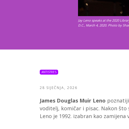
Jay Leno speaks at the 2020 Libra
D.C., March 4, 2020. Photo by Shaw
ANTISTRES
28 SIJEČNJA, 2026
James Douglas Muir Leno
poznatij
voditelj, komičar i pisac. Nakon š
Leno je 1992. izabran kao zamijena 