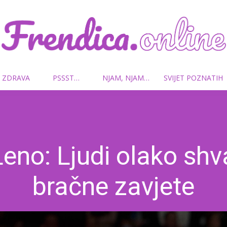
 ZDRAVA
PSSST…
NJAM, NJAM…
SVIJET POZNATIH
Frendica.online
Leno: Ljudi olako shv
bračne zavjete