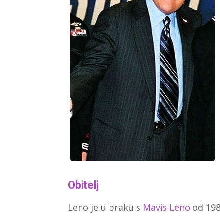
Obitelj
Leno je u braku s
Mavis Leno
od 198