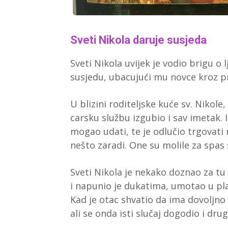
Sveti Nikola daruje susjeda
Sveti Nikola uvijek je vodio brigu 
susjedu, ubacujući mu novce kroz pr
U blizini roditeljske kuće sv. Nikole,
carsku službu izgubio i sav imetak. Ima
mogao udati, te je odlučio trgovat
nešto zaradi. One su molile za spas s
Sveti Nikola je nekako doznao za tu
i napunio je dukatima, umotao u pl
Kad je otac shvatio da ima dovoljno 
ali se onda isti slučaj dogodio i drugi