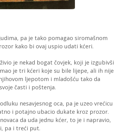
o ljudima, pa je tako pomagao siromašnom
ozor kako bi ovaj uspio udati kćeri.
 živio je nekad bogat čovjek, koji je izgubivši
o je tri kćeri koje su bile lijepe, ali ih nije
i njihovom ljepotom i mladošću tako da
voje časti i poštenja.
 odluku nesavjesnog oca, pa je uzeo vrećicu
atno i potajno ubacio dukate kroz prozor.
novaca da uda jednu kćer, to je i napravio,
, pa i treći put.