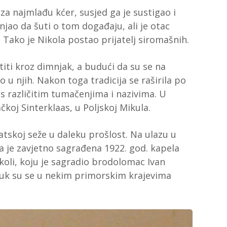
za najmlađu kćer, susjed ga je sustigao i
njao da šuti o tom događaju, ali je otac
 Tako je Nikola postao prijatelj siromašnih.
stiti kroz dimnjak, a budući da su se na
o u njih. Nakon toga tradicija se raširila po
li s različitim tumačenjima i nazivima. U
čkoj Sinterklaas, u Poljskoj Mikula.
atskoj seže u daleku prošlost. Na ulazu u
je zavjetno sagrađena 1922. god. kapela
koli, koju je sagradio brodolomac Ivan
stuk su se u nekim primorskim krajevima