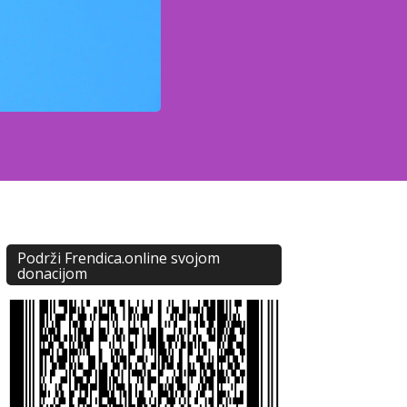
Podrži Frendica.online svojom
donacijom