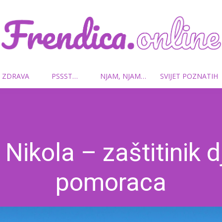
 ZDRAVA
PSSST…
NJAM, NJAM…
SVIJET POZNATIH
Frendica.online
 Nikola – zaštitinik d
pomoraca