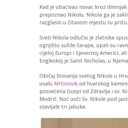
Kad je ubacivao novac kroz dimnjak 
prepoznao Nikolu. Nikola ga je zakli
razglasio u čitavom mjestu tu priču.
Sveti Nikola odlučio je zlatnike spu
ognjištu sušile čarape, upali su ravn
cijeloj Europi i Sjevernoj Americi, a
Engleskoj je Saint Nicholas, u Njema
Običaj štovanja svetog Nikole u Hrv
uvalu
Mrtinovik
od hvarskog kamena 
posvećena Gospi od Zdravlja i sv. Ni
Modrić. Noć uoči Sv. Nikole pod ja
stavljale tri jabuke.