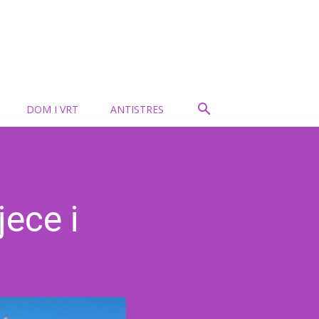
DOM I VRT
ANTISTRES
jece i