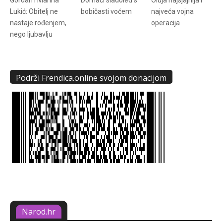
Lukić: Obitelj ne
bobičasti voćem
najveća vojna
nastaje rođenjem,
operacija
nego ljubavlju
Podrži Frendica.online svojom donacijom
Narod.hr