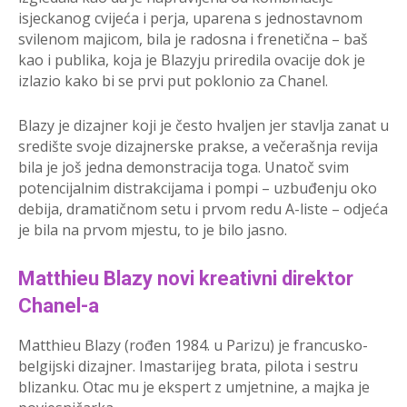
isjeckanog cvijeća i perja, uparena s jednostavnom
svilenom majicom, bila je radosna i frenetična – baš
kao i publika, koja je Blazyju priredila ovacije dok je
izlazio kako bi se prvi put poklonio za Chanel.
Blazy je dizajner koji je često hvaljen jer stavlja zanat u
središte svoje dizajnerske prakse, a večerašnja revija
bila je još jedna demonstracija toga. Unatoč svim
potencijalnim distrakcijama i pompi – uzbuđenju oko
debija, dramatičnom setu i prvom redu A-liste – odjeća
je bila na prvom mjestu, to je bilo jasno.
Matthieu Blazy novi kreativni direktor
Chanel-a
Matthieu Blazy (rođen 1984. u Parizu) je francusko-
belgijski dizajner. Imastarijeg brata, pilota i sestru
blizanku. Otac mu je ekspert z umjetnine, a majka je