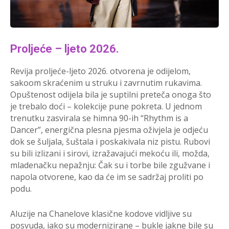
Proljeće – ljeto 2026.
Revija proljeće-ljeto 2026. otvorena je odijelom,
sakoom skraćenim u struku i zavrnutim rukavima.
Opuštenost odijela bila je suptilni preteča onoga što
je trebalo doći – kolekcije pune pokreta. U jednom
trenutku zasvirala se himna 90-ih “Rhythm is a
Dancer”, energična plesna pjesma oživjela je odjeću
dok se šuljala, šuštala i poskakivala niz pistu. Rubovi
su bili izlizani i sirovi, izražavajući mekoću ili, možda,
mladenačku nepažnju: Čak su i torbe bile zgužvane i
napola otvorene, kao da će im se sadržaj proliti po
podu.
Aluzije na Chanelove klasične kodove vidljive su
posvuda, iako su modernizirane – bukle jakne bile su