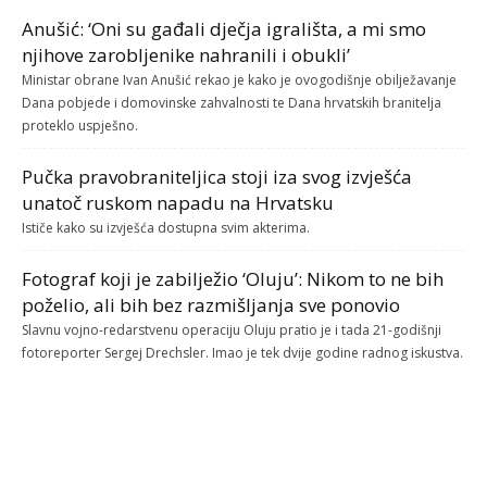
Anušić: ‘Oni su gađali dječja igrališta, a mi smo
njihove zarobljenike nahranili i obukli’
Ministar obrane Ivan Anušić rekao je kako je ovogodišnje obilježavanje
Dana pobjede i domovinske zahvalnosti te Dana hrvatskih branitelja
proteklo uspješno.
Pučka pravobraniteljica stoji iza svog izvješća
unatoč ruskom napadu na Hrvatsku
Ističe kako su izvješća dostupna svim akterima.
Fotograf koji je zabilježio ‘Oluju’: Nikom to ne bih
poželio, ali bih bez razmišljanja sve ponovio
Slavnu vojno-redarstvenu operaciju Oluju pratio je i tada 21-godišnji
fotoreporter Sergej Drechsler. Imao je tek dvije godine radnog iskustva.