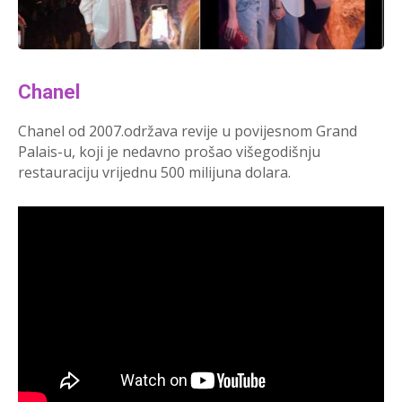
Chanel
Chanel od 2007.održava revije u povijesnom Grand
Palais-u, koji je nedavno prošao višegodišnju
restauraciju vrijednu 500 milijuna dolara.