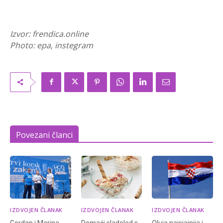
Izvor: frendica.online
Photo: epa, instegram
Povezani članci
IZDVOJEN ČLANAK
IZDVOJEN ČLANAK
IZDVOJEN ČLANAK
Gordan i Marina
Domaći sladoled s
Oluja najsjajnija i