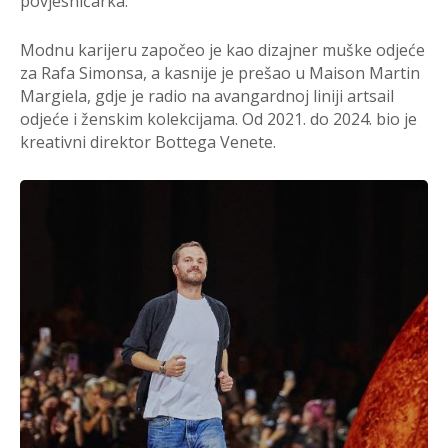
povjesničarka.
Modnu karijeru započeo je kao dizajner muške odjeće
za Rafa Simonsa, a kasnije je prešao u Maison Martin
Margiela, gdje je radio na avangardnoj liniji artsail
odjeće i ženskim kolekcijama. Od 2021. do 2024. bio je
kreativni direktor Bottega Venete.