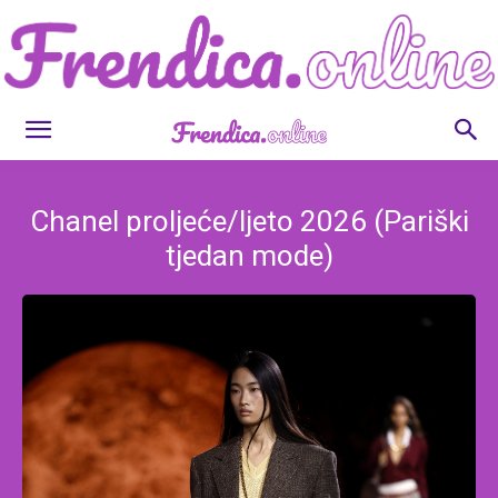
Frendica.online
Chanel proljeće/ljeto 2026 (Pariški
tjedan mode)