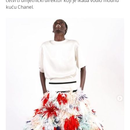
četvrti umjetnički direktor koji je ikada vodio modnu
kuću Chanel.