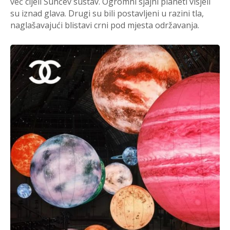
već cijeli Sunčev sustav. Ogromni sjajni planeti visjeli
su iznad glava. Drugi su bili postavljeni u razini tla,
naglašavajući blistavi crni pod mjesta održavanja.