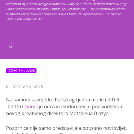
collection by French designer Matthieu Blazy for Chanel fashion house during
Paris Fashion Week in Paris, France, 06 October 2025. The presentation of the
women's ready-to-wear collections runs from 29 September to 07 October
2025. EPA/YOAN VALAT
IZDVOJEN ČLANAK
8 LISTOPADA, 2025
Na samom završetku Pariškog tjedna mode ( 29.09
-07.10)
Chanel
je održao modnu reviju pod vodstvom
novog kreativnog direktora Matthieua Blazya.
Pozornica nije samo predstavljala potpuno novi svijet,