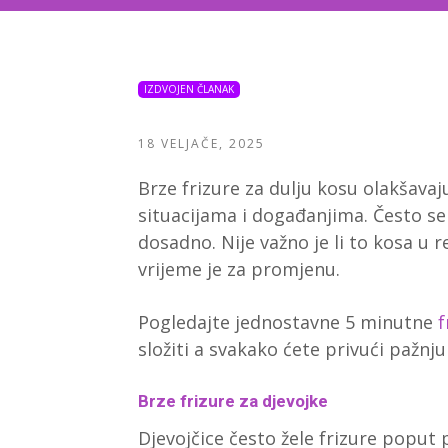
IZDVOJEN ČLANAK
18 VELJAČE, 2025
Brze frizure za dulju kosu olakšava
situacijama i događanjima. Često se
dosadno. Nije važno je li to kosa u 
vrijeme je za promjenu.
Pogledajte jednostavne 5 minutne
f
složiti a svakako ćete privući pažnju i
Brze frizure za djevojke
Djevojčice često žele frizure poput pri