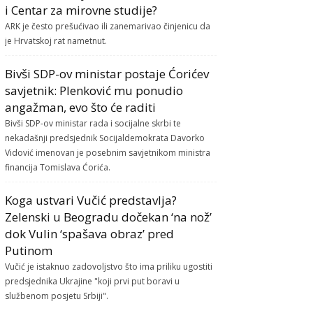
i Centar za mirovne studije?
ARK je često prešućivao ili zanemarivao činjenicu da
je Hrvatskoj rat nametnut.
Bivši SDP-ov ministar postaje Ćorićev
savjetnik: Plenković mu ponudio
angažman, evo što će raditi
Bivši SDP-ov ministar rada i socijalne skrbi te
nekadašnji predsjednik Socijaldemokrata Davorko
Vidović imenovan je posebnim savjetnikom ministra
financija Tomislava Ćorića.
Koga ustvari Vučić predstavlja?
Zelenski u Beogradu dočekan ‘na nož’
dok Vulin ‘spašava obraz’ pred
Putinom
Vučić je istaknuo zadovoljstvo što ima priliku ugostiti
predsjednika Ukrajine "koji prvi put boravi u
službenom posjetu Srbiji".