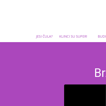
JESI ČULA?
KLINCI SU SUPER!
BUDI
Br