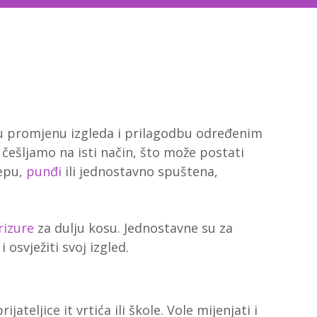
ju promjenu izgleda i prilagodbu određenim
 češljamo na isti način, što može postati
repu,
punđi
ili jednostavno spuštena,
rizure
za dulju kosu. Jednostavne su za
 osvježiti svoj izgled.
jateljice it vrtića ili škole. Vole mijenjati i