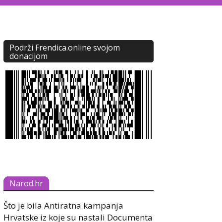
Podrži Frendica.online svojom
donacijom
Narod.hr
Što je bila Antiratna kampanja
Hrvatske iz koje su nastali Documenta