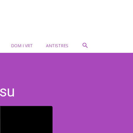
DOM I VRT
ANTISTRES
osu