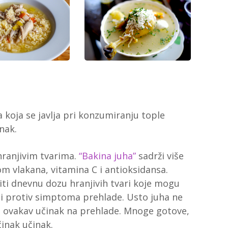
 koja se javlja pri konzumiranju tople
nak.
hranjivim tvarima.
“Bakina juha”
sadrži više
om vlakana, vitamina C i antioksidansa.
iti dnevnu dozu hranjivih tvari koje mogu
i protiv simptoma prehlade. Usto juha ne
 ovakav učinak na prehlade. Mnoge gotove,
činak učinak.