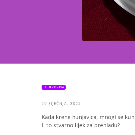
BUDI ZDRAVA
20 SIJEČNJA, 2025
Kada krene hunjavica, mnogi se kunu d
li to stvarno lijek za prehladu?