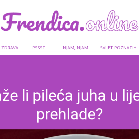
 ZDRAVA
PSSST…
NJAM, NJAM…
SVIJET POZNATIH
Frendica.online
e li pileća juha u lij
prehlade?