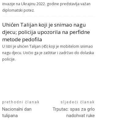
invazije na Ukrajinu 2022. godine predstavlja važan
diplomatski potez.
Uhićen Talijan koji je snimao nagu
djecu; policija upozorila na perfidne
metode pedofila
U Istri je uhićen Talijan (45) koji je mobitelom snimao
nagu djecu. Uočio ga je zaštitar i zadržao do dolaska
policije.
prethodni članak
sljedeći članak
Nacionalni dan
Trputac: spas za grlo
tulipana
nadohvat ruke