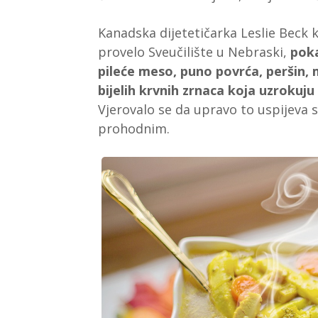
Kanadska dijetetičarka Leslie Beck k
provelo Sveučilište u Nebraski,
poka
pileće meso, puno povrća, peršin, m
bijelih krvnih zrnaca koja uzrokuju
Vjerovalo se da upravo to uspijeva s
prohodnim.