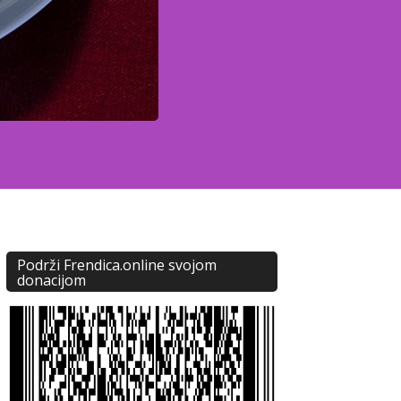
Podrži Frendica.online svojom
donacijom