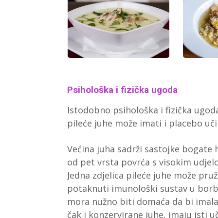
Psihološka i fizička ugoda
Istodobno psihološka i fizička ugoda
pileće juhe može imati i placebo uči
Većina juha sadrži sastojke bogate 
od pet vrsta povrća s visokim udjel
Jedna zdjelica pileće juhe može pruž
potaknuti imunološki sustav u borb
mora nužno biti domaća da bi imala
čak i konzervirane juhe, imaju isti u