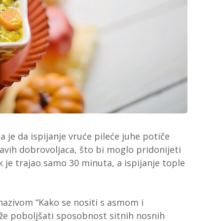
a je da ispijanje vruće pileće juhe potiče
avih dobrovoljaca, što bi moglo pridonijeti
 je trajao samo 30 minuta, a ispijanje tople
 nazivom “Kako se nositi s asmom i
ože poboljšati sposobnost sitnih nosnih