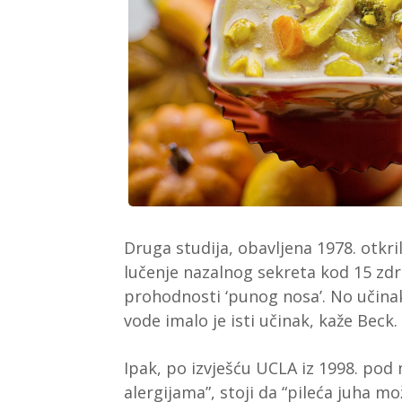
Druga studija, obavljena 1978. otkril
lučenje nazalnog sekreta kod 15 zdr
prohodnosti ‘punog nosa’. No učinak
vode imalo je isti učinak, kaže Beck.
Ipak, po izvješću UCLA iz 1998. pod
alergijama”, stoji da “pileća juha m