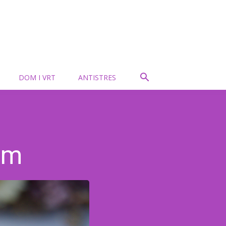
DOM I VRT
ANTISTRES
rom