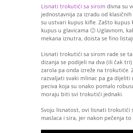
Lisnati trokutići sa sirom
divna su v
jednostavnija za izradu od klasičnih
su ustvari kupus kifle. Zašto kupus ki
kupus u glavicama 🙂 Uglavnom, kak
mekana iznutra, doista se fino lista
Lisnati trokutići sa sirom rade se t
dizanja se podijeli na dva (ili čak tr
zarola pa onda izreže na trokutiće. 
razvaljati svaki mlinac pa ga dijeliti
peciva koja su onako pomalo robusno
moraju biti svi trokutići jednaki.
Svoju lisnatost, ovi lisnati trokut
maslaca i sira, jer nakon pečenja to 