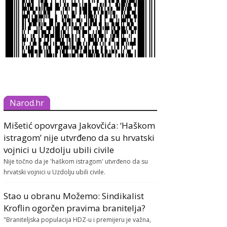
Narod.hr
Mišetić opovrgava Jakovčića: ‘Haškom
istragom’ nije utvrđeno da su hrvatski
vojnici u Uzdolju ubili civile
Nije točno da je 'haškom istragom' utvrđeno da su
hrvatski vojnici u Uzdolju ubili civile.
Stao u obranu Možemo: Sindikalist
Kroflin ogorčen pravima branitelja?
"Braniteljska populacija HDZ-u i premijeru je važna,