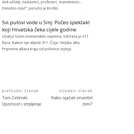
dok učitelji, nastavnici, profesori, znanstvenici...
trenutno nisu!", poručio je Kroflin.
Svi putovi vode u Sinj: Počeo spektakl
koji Hrvatska čeka cijele godine
Unatoč lošim vremenskim uvjetima, održana je 311.
Bara. Nakon nje slijede 311. Čoja i Sinjska alka.
Pripreme alkara traju od polovice srpnja.
prethodni članak
sljedeći članak
Toni Cetinski:
Kako ojačati imunitet
Upornost i strpljenje
zimi?