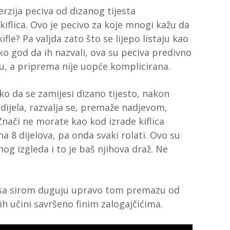
erzija peciva od dizanog tijesta
 kiflica. Ovo je pecivo za koje mnogi kažu da
fle? Pa valjda zato što se lijepo listaju kao
o god da ih nazvali, ova su peciva predivno
ju, a priprema nije uopće komplicirana.
ako da se zamijesi dizano tijesto, nakon
i) dijela, razvalja se, premaže nadjevom,
Znači ne morate kao kod izrade kiflica
 na 8 dijelova, pa onda svaki rolati. Ovo su
g izgleda i to je baš njihova draž. Ne
ići sa sirom duguju upravo tom premazu od
ih učini savršeno finim zalogajčićima.