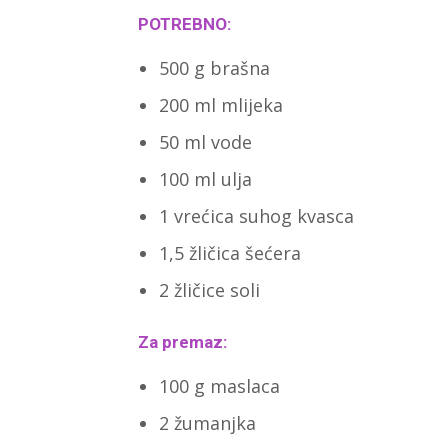
POTREBNO:
500 g brašna
200 ml mlijeka
50 ml vode
100 ml ulja
1 vrećica suhog kvasca
1,5 žličica šećera
2 žličice soli
Za premaz:
100 g maslaca
2 žumanjka