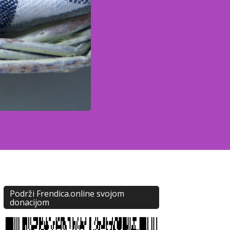
Podrži Frendica.online svojom
donacijom