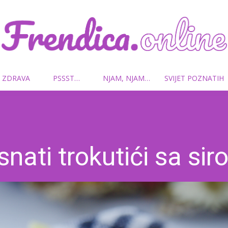
 ZDRAVA
PSSST…
NJAM, NJAM…
SVIJET POZNATIH
Frendica.online
snati trokutići sa si