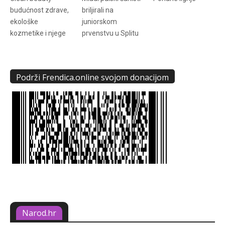
budućnost zdrave,
briljirali na
ekološke
juniorskom
kozmetike i njege
prvenstvu u Splitu
Podrži Frendica.online svojom donacijom
Narod.hr