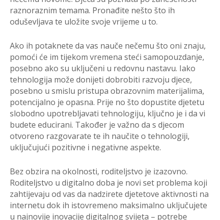
raznoraznim temama. Pronađite nešto što ih
oduševljava te uložite svoje vrijeme u to.
Ako ih potaknete da vas nauče nečemu što oni znaju,
pomoći će im tijekom vremena steći samopouzdanje,
posebno ako su uključeni u redovnu nastavu. Iako
tehnologija može donijeti dobrobiti razvoju djece,
posebno u smislu pristupa obrazovnim materijalima,
potencijalno je opasna. Prije no što dopustite djetetu
slobodno upotrebljavati tehnologiju, ključno je i da vi
budete educirani. Također je važno da s djecom
otvoreno razgovarate te ih naučite o tehnologiji,
uključujući pozitivne i negativne aspekte.
Bez obzira na okolnosti, roditeljstvo je izazovno.
Roditeljstvo u digitalno doba je novi set problema koji
zahtijevaju od vas da nadzirete djetetove aktivnosti na
internetu dok ih istovremeno maksimalno uključujete
u najnovije inovacije digitalnog svijeta – potrebe