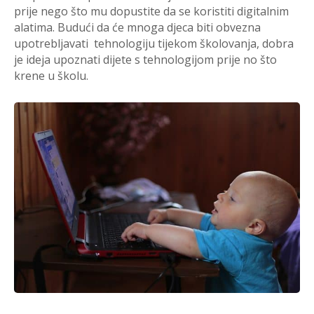
prije nego što mu dopustite da se koristiti digitalnim
alatima. Budući da će mnoga djeca biti obvezna
upotrebljavati tehnologiju tijekom školovanja, dobra
je ideja upoznati dijete s tehnologijom prije no što
krene u školu.