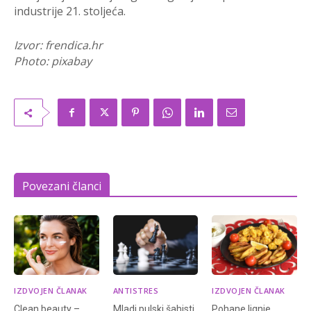
industrije 21. stoljeća.
Izvor: frendica.hr
Photo: pixabay
Povezani članci
IZDVOJEN ČLANAK
ANTISTRES
IZDVOJEN ČLANAK
Clean beauty –
Mladi pulski šahisti
Pohane lignje