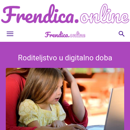
Frendica.online
Roditeljstvo u digitalno doba