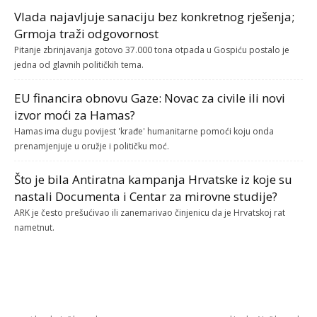
Vlada najavljuje sanaciju bez konkretnog rješenja;
Grmoja traži odgovornost
Pitanje zbrinjavanja gotovo 37.000 tona otpada u Gospiću postalo je
jedna od glavnih političkih tema.
EU financira obnovu Gaze: Novac za civile ili novi
izvor moći za Hamas?
Hamas ima dugu povijest 'krađe' humanitarne pomoći koju onda
prenamjenjuje u oružje i političku moć.
Što je bila Antiratna kampanja Hrvatske iz koje su
nastali Documenta i Centar za mirovne studije?
ARK je često prešućivao ili zanemarivao činjenicu da je Hrvatskoj rat
nametnut.