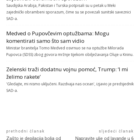
Saudijska Arabija, Pakistan i Turska potpisali su u petak u Meki
zajednički obrambeni sporazum, čime su se povezali sunitski saveznici
SAD-a.
Medved o Pupovčevim optužbama: Mogu
komentirati samo što sam vidio
Ministar branitelja Tomo Medved osvrnuo se na optužbe Milorada
Pupovca (SDSS) zbog govora mržnje tijekom obilježavanja Oluje u Kninu.
Zelenski traži dodatnu vojnu pomoć, Trump: ‘I mi
želimo rakete’
'Gledajte, mi nismo uključeni. Razdvaja nas ocean', izjavio je predsjednik
SAD-a.
prethodni članak
sljedeći članak
Zašto je depilacija bolja od
Napravite ulje od lavande u 6