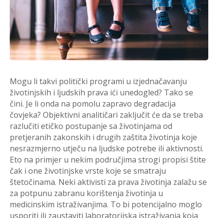
Mogu li takvi politički programi u izjednačavanju
životinjskih i ljudskih prava ići unedogled? Tako se
čini. Je li onda na pomolu zapravo degradacija
čovjeka? Objektivni analitičari zaključit će da se treba
razlučiti etičko postupanje sa životinjama od
pretjeranih zakonskih i drugih zaštita životinja koje
nesrazmjerno utječu na ljudske potrebe ili aktivnosti.
Eto na primjer u nekim područjima strogi propisi štite
čak i one životinjske vrste koje se smatraju
štetočinama. Neki aktivisti za prava životinja zalažu se
za potpunu zabranu korištenja životinja u
medicinskim istraživanjima. To bi potencijalno moglo
usporiti ili zaustaviti laboratorijska istraživanja koja