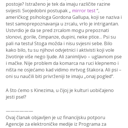
postoje? Istraženo je tek da imaju različite razine
svijesti. Svojedobni postupak „
mirror test
“,
američkog psihologa Gordona Gallupa, koji se naziva i
test samoprepoznavanja u zrcalu, vrlo je intrigantan.
Ustvrdio je da se pred zrcalom mogu prepoznati
slonovi, gorile, čimpanze, dupini, neke ptice… Psi su
pali na testu! Stoga možda i nisu svjesni sebe. Bilo
kako bilo, tu su njihovi odvjetnici i aktivisti koji vole
životinje više nego ljude. Ali zanimljivo – uglavnom pse
i mačke. Nije problem da komarca na ruci klepnemo i
ništa ne osjećamo kad vidimo mrtvog štakora. Ali psi –
oni su naučili biti privrženiji te imaju „onaj pogled“.
A što ćemo s Kinezima, u čijoj je kulturi uobičajeno
jesti pse!?
——————
Ovaj članak objavljen je uz financijsku potporu
Agencije za elektroničke medije iz Programa za