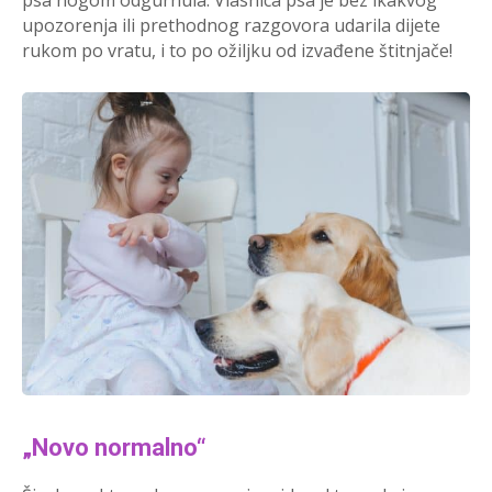
upozorenja ili prethodnog razgovora udarila dijete
rukom po vratu, i to po ožiljku od izvađene štitnjače!
„Novo normalno“