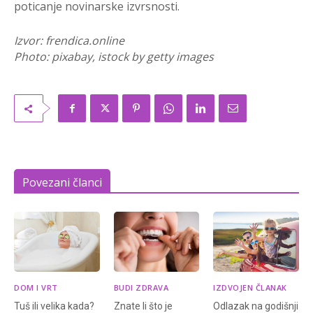
poticanje novinarske izvrsnosti.
Izvor: frendica.online
Photo: pixabay, istock by getty images
Povezani članci
DOM I VRT
BUDI ZDRAVA
IZDVOJEN ČLANAK
Tuš ili velika kada?
Znate li što je
Odlazak na godišnji