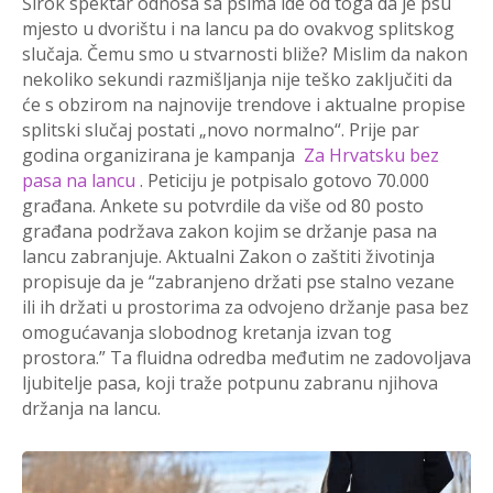
Širok spektar odnosa sa psima ide od toga da je psu
mjesto u dvorištu i na lancu pa do ovakvog splitskog
slučaja. Čemu smo u stvarnosti bliže? Mislim da nakon
nekoliko sekundi razmišljanja nije teško zaključiti da
će s obzirom na najnovije trendove i aktualne propise
splitski slučaj postati „novo normalno“. Prije par
godina organizirana je kampanja
Za Hrvatsku bez
pasa na lancu
. Peticiju je potpisalo gotovo 70.000
građana. Ankete su potvrdile da više od 80 posto
građana podržava zakon kojim se držanje pasa na
lancu zabranjuje. Aktualni Zakon o zaštiti životinja
propisuje da je “zabranjeno držati pse stalno vezane
ili ih držati u prostorima za odvojeno držanje pasa bez
omogućavanja slobodnog kretanja izvan tog
prostora.” Ta fluidna odredba međutim ne zadovoljava
ljubitelje pasa, koji traže potpunu zabranu njihova
držanja na lancu.