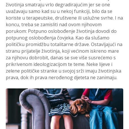
životinja smatraju vrlo degradirajućim jer se one
uvažavaju samo kad su u nekoj funkciji, bilo da se
koriste u terapeutske, društvene ili uslužne svrhe. I na
koncu, treba se zamisliti nad ovom njihovom
porukom: Potpuno oslobođenje životinja dovodi do
potpunog oslobođenja čovjeka. Kao da slušamo
političku promidžbu totalitarne države. Ostavljajući na
stranu prijatelje životinja, koji većinom iskreno mare
za njihovu dobrobit, danas se sve više susrećemo s
prikrivenom ideologizacijom te teme. Neke lijeve i
zelene političke stranke u svojoj srži imaju životinjska
prava, dok ih prava nerođenog djeteta ne zanimaju.