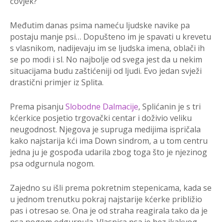
čovjek?
Međutim danas psima nameću ljudske navike pa
postaju manje psi… Dopušteno im je spavati u krevetu
s vlasnikom, nadijevaju im se ljudska imena, oblači ih
se po modi i sl. No najbolje od svega jest da u nekim
situacijama budu zaštićeniji od ljudi. Evo jedan svježi
drastični primjer iz Splita.
Prema pisanju
Slobodne Dalmacije
, Splićanin je s tri
kćerkice posjetio trgovački centar i doživio veliku
neugodnost. Njegova je supruga medijima ispričala
kako najstarija kći ima Down sindrom, a u tom centru
jedna ju je gospođa udarila zbog toga što je njezinog
psa odgurnula nogom.
Zajedno su išli prema pokretnim stepenicama, kada se
u jednom trenutku pokraj najstarije kćerke približio
pas i otresao se. Ona je od straha reagirala tako da je
psa nogom odgurnula. Vlasnica psa je bez ikakvog