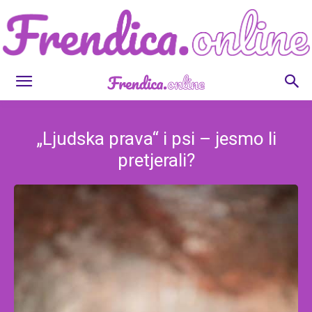
Frendica.online
„Ljudska prava“ i psi – jesmo li
pretjerali?