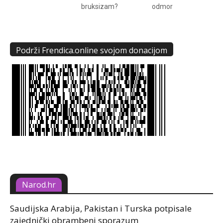
bruksizam?
odmor
Podrži Frendica.online svojom donacijom
Narod.hr
Saudijska Arabija, Pakistan i Turska potpisale
zajednički obrambeni sporazum