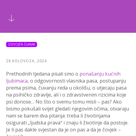
IZDVOJEN ČLANAK
28 KOLOVOZA, 2024
Prethodnih tjedana pisali smo o
ponašanju kućnih
ljubimaca
, o odgovornosti vlasnika pasa, postupanju
prema psima, čuvanju reda u okolišu, o utjecaju pasa
na psihičko zdravlje, ali i o zdravstvenim rizicima koje
psi donose… No što o svemu tomu misli – pas? Ako
bismo pokušali svijet gledati njegovim očima, otvaraju
nam se barem dva pitanja: treba li životinjama
osigurati „ljudska prava“ i znaju li životinje da postoje.
Je li pas dakle svjestan da je on pas a da je čovjek –