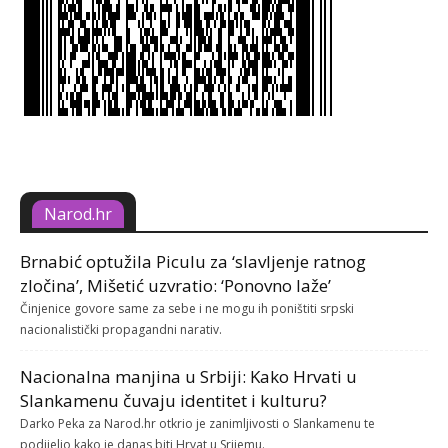
Narod.hr
Brnabić optužila Piculu za ‘slavljenje ratnog
zločina’, Mišetić uzvratio: ‘Ponovno laže’
Činjenice govore same za sebe i ne mogu ih poništiti srpski
nacionalistički propagandni narativ.
Nacionalna manjina u Srbiji: Kako Hrvati u
Slankamenu čuvaju identitet i kulturu?
Darko Peka za Narod.hr otkrio je zanimljivosti o Slankamenu te
podijelio kako je danas biti Hrvat u Srijemu.