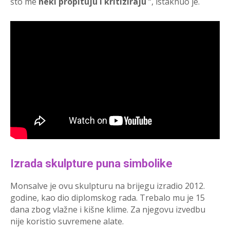
što me
neki propituju i kritiziraju
“, istaknuo je.
Izrada skulpture puna simbolike
Monsalve je ovu skulpturu na brijegu izradio 2012.
godine, kao dio diplomskog rada. Trebalo mu je 15
dana zbog vlažne i kišne klime. Za njegovu izvedbu
nije koristio suvremene alate.