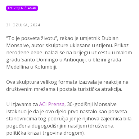
IZDVOJEN ČLANAK
31 OŽUJKA, 2024
“To je posveta životu”, rekao je umjetnik Dubian
Monsalve, autor skulpture uklesane u stijenu. Prikaz
nerođene bebe nalazi se na brijegu uz cestu u malom
gradu Santo Domingo u Antioquiji, u blizini grada
Medellína u Kolumbiji.
Ova skulptura velikog formata izazvala je reakcije na
društvenim mrežama i postala turistička atrakcija.
U izjavama za
ACI Prensa
, 30-godišnji Monsalve
istaknuo je da je ovo djelo prvo nastalo kao posveta
stanovnicima tog područja jer je njihova zajednica bila
pogođena dugogodišnjim nasiljem (društvena,
politička kriza i trgovina drogom).