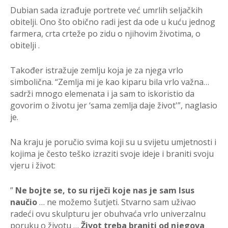
Dubian sada izrađuje portrete već umrlih seljačkih
obitelji. Ono što obično radi jest da ode u kuću jednog
farmera, crta crteže po zidu o njihovim životima, o
obitelji .
Također istražuje zemlju koja je za njega vrlo
simbolična. “Zemlja mi je kao kiparu bila vrlo važna…
sadrži mnogo elemenata i ja sam to iskoristio da
govorim o životu jer ‘sama zemlja daje život'”, naglasio
je.
Na kraju je poručio svima koji su u svijetu umjetnosti i
kojima je često teško izraziti svoje ideje i braniti svoju
vjeru i život:
”
Ne bojte se, to su riječi koje nas je sam Isus
naučio
… ne možemo šutjeti. Stvarno sam uživao
radeći ovu skulpturu jer obuhvaća vrlo univerzalnu
poruku o životu …
Život treba
braniti od njegova