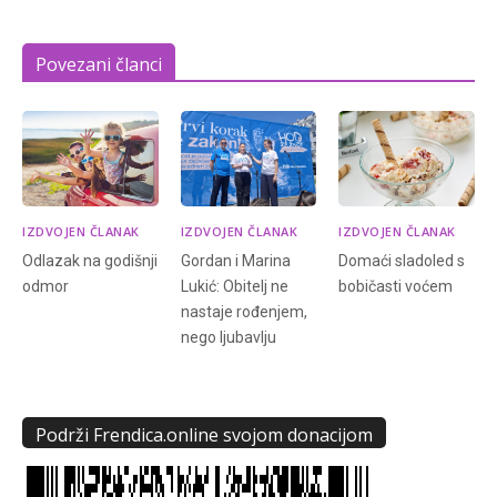
Povezani članci
IZDVOJEN ČLANAK
IZDVOJEN ČLANAK
IZDVOJEN ČLANAK
Odlazak na godišnji
Gordan i Marina
Domaći sladoled s
odmor
Lukić: Obitelj ne
bobičasti voćem
nastaje rođenjem,
nego ljubavlju
Podrži Frendica.online svojom donacijom