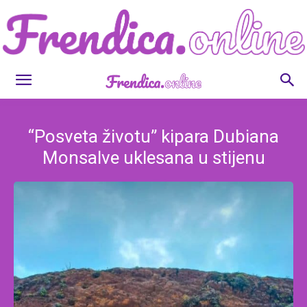
Frendica.online
“Posveta životu” kipara Dubiana
Monsalve uklesana u stijenu