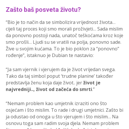
Zašto baš posveta životu?
“Bio je to način da se simbolizira vrijednost života…
cijeli taj proces koji smo morali proživjeti… Sada mislim
da ponovno postoji nada, unatoč teškoćama kroz koje
smo prošli… Ljudi su se vratili na polja, ponovno sade.
Žive u svojim kućama. To je bio poklon za “ponovno”
rođenje”, istaknuo je Dubian te nastavio:
“Ja sam vjernik i vjerujem da je život vrijedan svega.
Tako da taj simbol poput ‘trudne planine’ također
predstavlja ženu koja daje život.. jer
život je
najvredniji.., život od začeća do smrti
.”
“Nemam problem kao umjetnik izraziti ono što
osjećam i što mislim. To rade i drugi umjetnici. Zašto bi
ja odustao od onoga u što vjerujem i što mislim… Na
osnovu toga sam radim svoja djela. Nemam problem