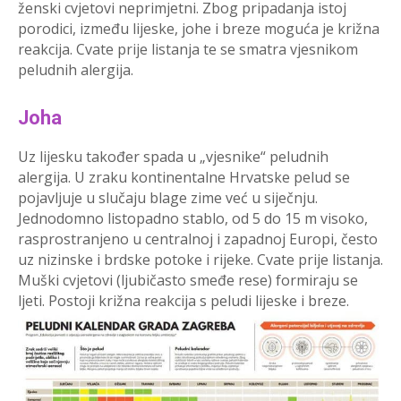
ženski cvjetovi neprimjetni. Zbog pripadanja istoj
porodici, između lijeske, johe i breze moguća je križna
reakcija. Cvate prije listanja te se smatra vjesnikom
peludnih alergija.
Joha
Uz lijesku također spada u „vjesnike“ peludnih
alergija. U zraku kontinentalne Hrvatske pelud se
pojavljuje u slučaju blage zime već u siječnju.
Jednodomno listopadno stablo, od 5 do 15 m visoko,
rasprostranjeno u centralnoj i zapadnoj Europi, često
uz nizinske i brdske potoke i rijeke. Cvate prije listanja.
Muški cvjetovi (ljubičasto smeđe rese) formiraju se
ljeti. Postoji križna reakcija s peludi lijeske i breze.