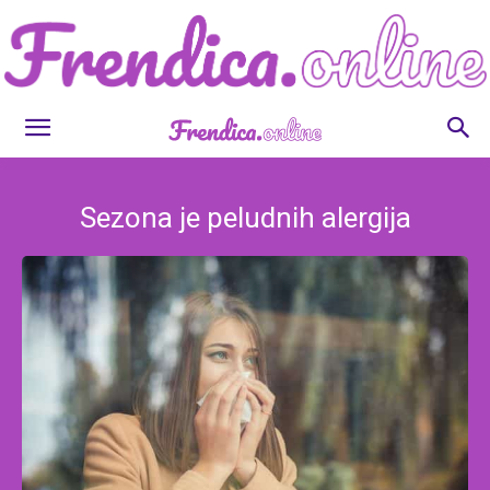
Frendica.online
Sezona je peludnih alergija