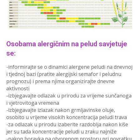
Osobama alergičnim na pelud savjetuje
se:
-informirajte se o dinamici alergene peludi na dnevnoj
i tjednoj bazi (pratite alergijski semafor i peludnu
prognozu) i prema njima organizirajte dnevne
aktivnosti
-izbjegavajte odlazak u prirodu za vrijeme sunčanoga
i vjetrovitoga vremena
-izbjegavajte izlazak nakon grmljavinske oluje,
osobito u vrijeme visokih koncentracija peludi trava
-za odlazak u prirodu izaberite razdoblja nakon kiše
jer su tada koncentracije peludi u zraku najniže
-nakon boravka na otvorenom prostoru pri povratku