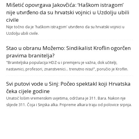
Mišetić opovrgava Jakovčića: ‘Haškom istragom’
nije utvrđeno da su hrvatski vojnici u Uzdolju ubili
civile
Nije točno da je 'haškom istragom' utvrđeno da su hrvatski vojnici u
Uzdolju ubili civile.
Stao u obranu Možemo: Sindikalist Kroflin ogorčen
pravima branitelja?
"Braniteljska populacija HDZ-u i premijeru je važna, dok učitelji,
nastavnici, profesori, znanstvenici... trenutno nisu!", poručio je Kroflin.
Svi putovi vode u Sinj: Počeo spektakl koji Hrvatska
čeka cijele godine
Unatoč lošim vremenskim uvjetima, održana je 311. Bara. Nakon nje
slijede 311. Čoja i Sinjska alka. Pripreme alkara traju od polovice srpnja.