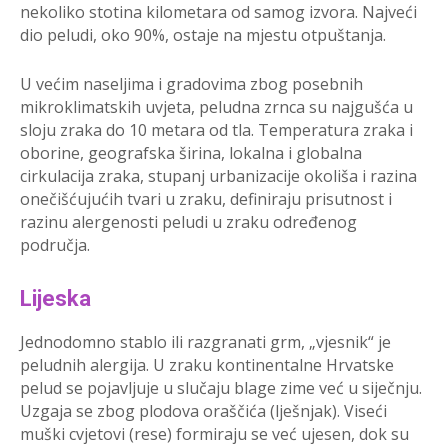
nekoliko stotina kilometara od samog izvora. Najveći
dio peludi, oko 90%, ostaje na mjestu otpuštanja.
U većim naseljima i gradovima zbog posebnih
mikroklimatskih uvjeta, peludna zrnca su najgušća u
sloju zraka do 10 metara od tla. Temperatura zraka i
oborine, geografska širina, lokalna i globalna
cirkulacija zraka, stupanj urbanizacije okoliša i razina
onečišćujućih tvari u zraku, definiraju prisutnost i
razinu alergenosti peludi u zraku određenog
područja.
Lijeska
Jednodomno stablo ili razgranati grm, „vjesnik“ je
peludnih alergija. U zraku kontinentalne Hrvatske
pelud se pojavljuje u slučaju blage zime već u siječnju.
Uzgaja se zbog plodova oraščića (lješnjak). Viseći
muški cvjetovi (rese) formiraju se već ujesen, dok su