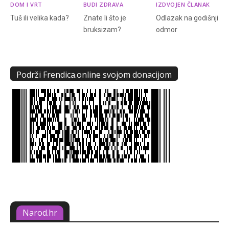
DOM I VRT
BUDI ZDRAVA
IZDVOJEN ČLANAK
Tuš ili velika kada?
Znate li što je
Odlazak na godišnji
bruksizam?
odmor
Podrži Frendica.online svojom donacijom
Narod.hr