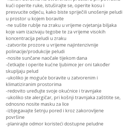
kući operite ruke, istuširajte se, operite kosu i
presvucite odjeću, kako biste spriječili unošenje peludi
u prostor u kojem boravite
-ne sušite rublje na zraku u vrijeme cvjetanja biljaka
koje vam izazivaju tegobe te za vrijeme visokih
koncentracija peludi u zraku
-zatvorite prozore u vrijeme najintenzivnije
polinacije/produkcije peludi
-nosite sunčane naočale tijekom dana
-četkajte i operite kućne ljubimce jer oni također
skupljaju pelud
-ukoliko je moguće boravite u zatvorenim i
klimatiziranim prostorima
-redovito uređujte svoje okućnice i travnjake
-ukoliko ste alergičar, pri košnji travnjaka zaštitite se,
odnosno nosite masku za lice
-izbjegavajte šetnju pored i kroz zakorovljene
površine
-planirajte odmor koristeći dostupne peludne