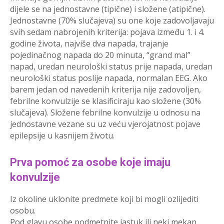
dijele se na jednostavne (tipične) i složene (atipične).
Jednostavne (70% slučajeva) su one koje zadovoljavaju
svih sedam nabrojenih kriterija: pojava između 1. i 4.
godine života, najviše dva napada, trajanje
pojedinačnog napada do 20 minuta, “grand mal”
napad, uredan neurološki status prije napada, uredan
neurološki status poslije napada, normalan EEG. Ako
barem jedan od navedenih kriterija nije zadovoljen,
febrilne konvulzije se klasificiraju kao složene (30%
slučajeva). Složene febrilne konvulzije u odnosu na
jednostavne vezane su uz veću vjerojatnost pojave
epilepsije u kasnijem životu.
Prva pomoć za osobe koje imaju
konvulzije
Iz okoline uklonite predmete koji bi mogli ozlijediti
osobu.
Pod glavu osobe podmetnite jastuk ili neki mekan