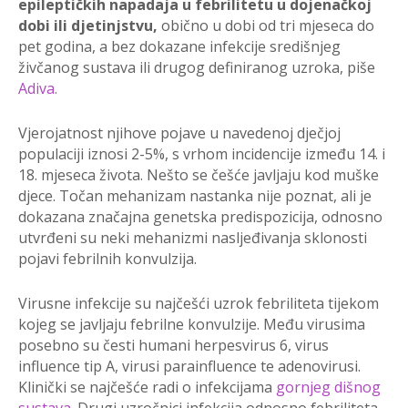
epileptičkih napadaja u febrilitetu u dojenačkoj
dobi ili djetinjstvu,
obično u dobi od tri mjeseca do
pet godina, a bez dokazane infekcije središnjeg
živčanog sustava ili drugog definiranog uzroka, piše
Adiva.
Vjerojatnost njihove pojave u navedenoj dječjoj
populaciji iznosi 2-5%, s vrhom incidencije između 14. i
18. mjeseca života. Nešto se češće javljaju kod muške
djece. Točan mehanizam nastanka nije poznat, ali je
dokazana značajna genetska predispozicija, odnosno
utvrđeni su neki mehanizmi nasljeđivanja sklonosti
pojavi febrilnih konvulzija.
Virusne infekcije su najčešći uzrok febriliteta tijekom
kojeg se javljaju febrilne konvulzije. Među virusima
posebno su česti humani herpesvirus 6, virus
influence tip A, virusi parainfluence te adenovirusi.
Klinički se najčešće radi o infekcijama
gornjeg dišnog