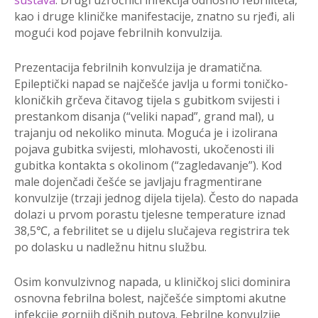
sustava
. Drugi uzročnici infekcija odnosno febriliteta,
kao i druge kliničke manifestacije, znatno su rjeđi, ali
mogući kod pojave febrilnih konvulzija.
Prezentacija febrilnih konvulzija je dramatična.
Epileptički napad se najčešće javlja u formi toničko-
kloničkih grčeva čitavog tijela s gubitkom svijesti i
prestankom disanja (“veliki napad”, grand mal), u
trajanju od nekoliko minuta. Moguća je i izolirana
pojava gubitka svijesti, mlohavosti, ukočenosti ili
gubitka kontakta s okolinom (“zagledavanje”). Kod
male dojenčadi češće se javljaju fragmentirane
konvulzije (trzaji jednog dijela tijela). Često do napada
dolazi u prvom porastu tjelesne temperature iznad
38,5℃, a febrilitet se u dijelu slučajeva registrira tek
po dolasku u nadležnu hitnu službu.
Osim konvulzivnog napada, u kliničkoj slici dominira
osnovna febrilna bolest, najčešće simptomi akutne
infekcije gornjih dišnih putova. Febrilne konvulzije