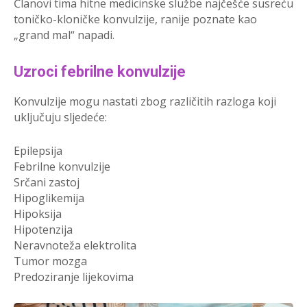
Članovi tima hitne medicinske službe najčešće susreću
toničko-kloničke konvulzije, ranije poznate kao
„grand mal“ napadi.
Uzroci febrilne konvulzije
Konvulzije mogu nastati zbog različitih razloga koji
uključuju sljedeće:
Epilepsija
Febrilne konvulzije
Srčani zastoj
Hipoglikemija
Hipoksija
Hipotenzija
Neravnoteža elektrolita
Tumor mozga
Predoziranje lijekovima