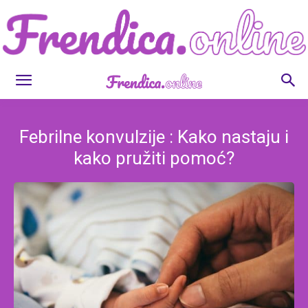
Frendica.online
Febrilne konvulzije : Kako nastaju i
kako pružiti pomoć?