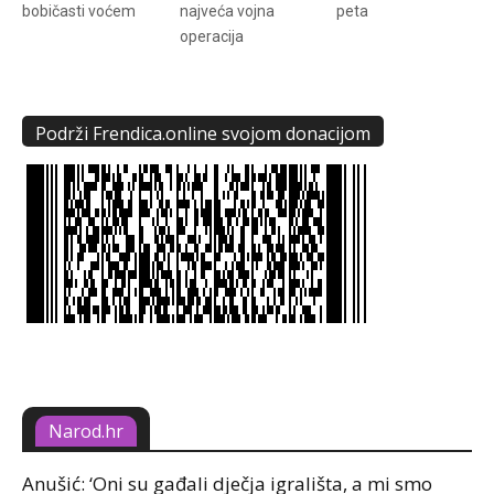
bobičasti voćem
najveća vojna
peta
operacija
Podrži Frendica.online svojom donacijom
Narod.hr
Anušić: ‘Oni su gađali dječja igrališta, a mi smo