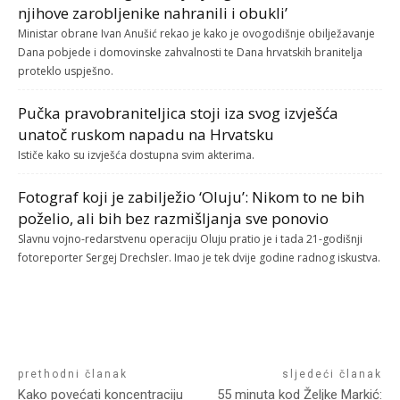
njihove zarobljenike nahranili i obukli’
Ministar obrane Ivan Anušić rekao je kako je ovogodišnje obilježavanje
Dana pobjede i domovinske zahvalnosti te Dana hrvatskih branitelja
proteklo uspješno.
Pučka pravobraniteljica stoji iza svog izvješća
unatoč ruskom napadu na Hrvatsku
Ističe kako su izvješća dostupna svim akterima.
Fotograf koji je zabilježio ‘Oluju’: Nikom to ne bih
poželio, ali bih bez razmišljanja sve ponovio
Slavnu vojno-redarstvenu operaciju Oluju pratio je i tada 21-godišnji
fotoreporter Sergej Drechsler. Imao je tek dvije godine radnog iskustva.
prethodni članak
sljedeći članak
Kako povećati koncentraciju
55 minuta kod Željke Markić: