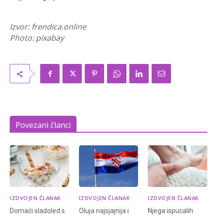
Izvor: frendica.online
Photo: pixabay
Povezani članci
IZDVOJEN ČLANAK
IZDVOJEN ČLANAK
IZDVOJEN ČLANAK
Domaći sladoled s
Oluja najsjajnija i
Njega ispucalih