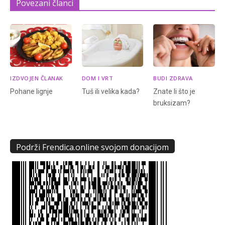
Povezani članci
IZDVOJEN ČLANAK
DOM I VRT
BUDI ZDRAVA
Pohane lignje
Tuš ili velika kada?
Znate li što je
bruksizam?
Podrži Frendica.online svojom donacijom