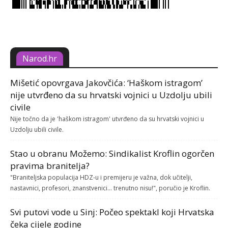
Narod.hr
Mišetić opovrgava Jakovčića: ‘Haškom istragom’
nije utvrđeno da su hrvatski vojnici u Uzdolju ubili
civile
Nije točno da je 'haškom istragom' utvrđeno da su hrvatski vojnici u
Uzdolju ubili civile.
Stao u obranu Možemo: Sindikalist Kroflin ogorčen
pravima branitelja?
"Braniteljska populacija HDZ-u i premijeru je važna, dok učitelji,
nastavnici, profesori, znanstvenici... trenutno nisu!", poručio je Kroflin.
Svi putovi vode u Sinj: Počeo spektakl koji Hrvatska
čeka cijele godine