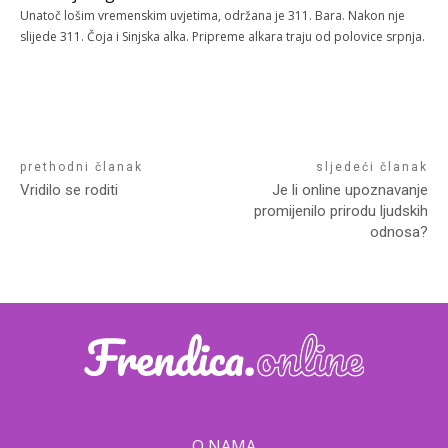
Unatoč lošim vremenskim uvjetima, održana je 311. Bara. Nakon nje
slijede 311. Čoja i Sinjska alka. Pripreme alkara traju od polovice srpnja.
prethodni članak
sljedeći članak
Vridilo se roditi
Je li online upoznavanje
promijenilo prirodu ljudskih
odnosa?
O NAMA