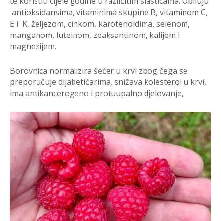
te koristiti cijele godine u različitim slasticama. Obiluju
antioksidansima, vitaminima skupine B, vitaminom C,
E i K, željezom, cinkom, karotenoidima, selenom,
manganom, luteinom, zeaksantinom, kalijem i
magnezijem.
Borovnica normalizira šećer u krvi zbog čega se
preporučuje dijabetičarima, snižava kolesterol u krvi,
ima antikancerogeno i protuupalno djelovanje,