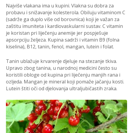
Najviše vlakana ima u kupini. Vlakna su dobra za
probavu i snižavanje kolesterola. Obiluju vitaminom C
(sadrže ga duplo više od borovnica) koji je važan za
zaštitu imuniteta i kardiovaskularni sustav. C vitamin
je koristan pri liječenju anemije jer pospješuje
apsorpciju željeza. Kupina sadrži i vitamin B9 (folna
kiselina), B12, tanin, fenol, mangan, lutein i folat.
Tanin ublažuje krvarenje djeluje na stezanje tkiva.
Upravo zbog tanina, u narodnoj medicini često su
koristili obloge od kupina pri liječenju manjih rana i
ozljeda. Mangan je mineral koji pomaže jačanju kosti.
Lutein štiti oči od djelovanja ultraljubičastih zraka.