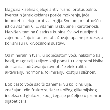
Elagična kiselina djeluje antivirusno, protuupalno,
kvercetin (antioksidans) potiče mokrenje, jača
imunitet i djeluje protiv alergija. S
vojom prisutnošću
ističu vitamini C, E, vitamini B skupine i karotenoidi.
Najviše vitamina C sadrže kupine. Svi ovi nutrijenti
zajedno jačaju imunitet, ublažavaju upalne procese, a
korisni su i u krvožilnom sustavu.
Od mineralnih tvari, u bobičastom voću nalazimo kalij,
kalcij, magnezij i željezo koji pomažu u dopremi kisika
do stanica, održavanju ravnoteže elektrolita,
aktiviranju hormona, formiranju kostiju i sličnom.
Bobičasto voće sadrži zanemarivu količinu ulja,
značajan udio fruktoze, šećera nižeg glikemijskog
indeksa od glukoze, zbog čega je poželjno u prehrani
dijabetičara.