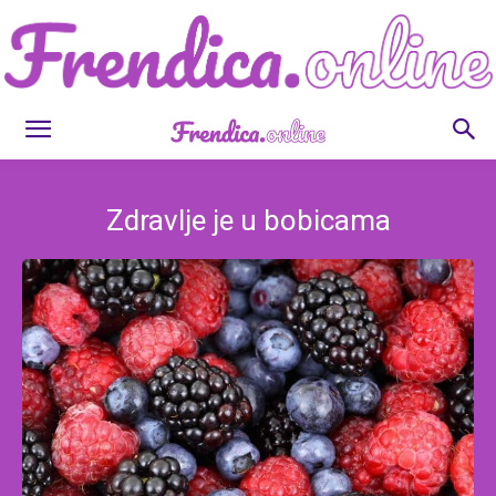
Frendica.online
Zdravlje je u bobicama