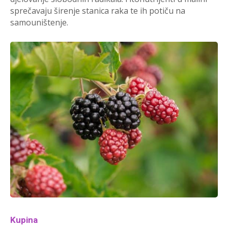
sprečavaju širenje stanica raka te ih potiču na
samouništenje.
Kupina