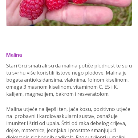
Malina
Stari Grci smatrali su da malina potiče plodnost te su u
tu svrhu više koristili listove nego plodove. Malina je
bogata antioksidansima, vlaknima, folnom kiselinom,
omega 3 masnom kiselinom, vitaminom C, E5 i K,
kalijem, magnezijem, bakrom i resveratolom.
Malina utječe na ljepši ten, jača kosu, pozitivno utječe
na probavni i kardiovaskularni sustav, osnažuje
imunitet i štiti od upala. Štiti od raka debelog crijeva,
dojke, maternice, jednjaka i prostate smanjujući
djelovanje slobodnih radikala. Fitonutrijenti u malini