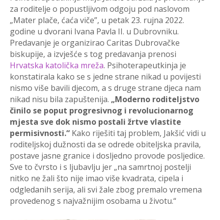
za roditelje o popustljivom odgoju pod naslovom
„Mater plače, ćaća viče”, u petak 23. rujna 2022.
godine u dvorani Ivana Pavla II. u Dubrovniku.
Predavanje je organizirao Caritas Dubrovačke
biskupije, a izvješće s tog predavanja prenosi
Hrvatska katolička mreža
. Psihoterapeutkinja je
konstatirala kako se s jedne strane nikad u povijesti
nismo više bavili djecom, a s druge strane djeca nam
nikad nisu bila zapuštenija.
„Moderno roditeljstvo
činilo se poput progresivnog i revolucionarnog
mjesta sve dok nismo postali žrtve vlastite
permisivnosti.“
Kako riješiti taj problem, Jakšić vidi u
roditeljskoj dužnosti da se odrede obiteljska pravila,
postave jasne granice i dosljedno provode posljedice.
Sve to čvrsto i s ljubavlju jer „na samrtnoj postelji
nitko ne žali što nije imao više kvadrata, cipela i
odgledanih serija, ali svi žale zbog premalo vremena
provedenog s najvažnijim osobama u životu.“