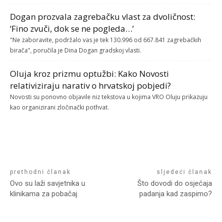
Dogan prozvala zagrebačku vlast za dvoličnost:
‘Fino zvuči, dok se ne pogleda…’
"Ne zaboravite, podržalo vas je tek 130.996 od 667.841 zagrebačkih
birača", poručila je Dina Dogan gradskoj vlasti.
Oluja kroz prizmu optužbi: Kako Novosti
relativiziraju narativ o hrvatskoj pobjedi?
Novosti su ponovno objavile niz tekstova u kojima VRO Oluju prikazuju
kao organizirani zločinački pothvat.
prethodni članak
sljedeći članak
Ovo su laži savjetnika u
Što dovodi do osjećaja
klinikama za pobačaj
padanja kad zaspimo?