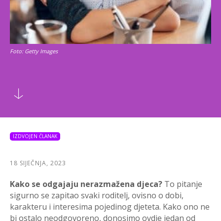
Foto: Getty Images
IZDVOJEN ČLANAK
18 SIJEČNJA, 2023
Kako se odgajaju nerazmažena djeca?
To pitanje
sigurno se zapitao svaki roditelj, ovisno o dobi,
karakteru i interesima pojedinog djeteta. Kako ono ne
bi ostalo neodgovoreno, donosimo ovdje jedan od