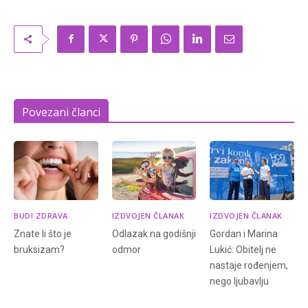
Povezani članci
BUDI ZDRAVA
IZDVOJEN ČLANAK
IZDVOJEN ČLANAK
Znate li što je
Odlazak na godišnji
Gordan i Marina
bruksizam?
odmor
Lukić: Obitelj ne
nastaje rođenjem,
nego ljubavlju