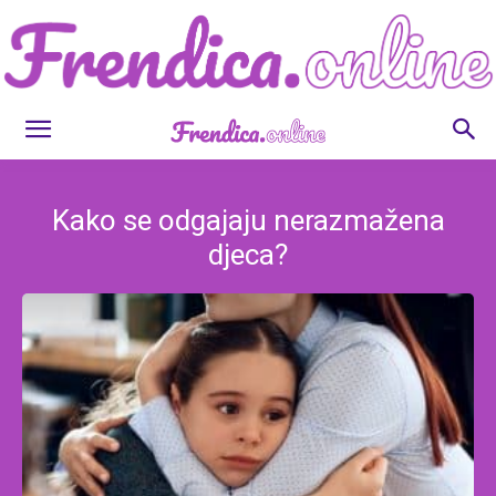
Frendica.online
Kako se odgajaju nerazmažena
djeca?