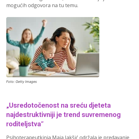
mogućih odgovora na tu temu.
Foto: Getty Images
„Usredotočenost na sreću djeteta
najdestruktivniji je trend suvremenog
roditeljstva“
Psihoterapeutkinja Maja Jakšić održala je predavanje