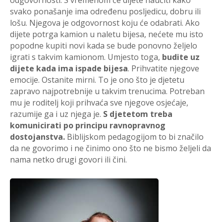
svako ponašanje ima određenu posljedicu, dobru ili
lošu. Njegova je odgovornost koju će odabrati. Ako
dijete potrga kamion u naletu bijesa, nećete mu isto
popodne kupiti novi kada se bude ponovno željelo
igrati s takvim kamionom. Umjesto toga,
budite uz
dijete kada ima ispade bijesa
. Prihvatite njegove
emocije. Ostanite mirni. To je ono što je djetetu
zapravo najpotrebnije u takvim trenucima. Potreban
mu je roditelj koji prihvaća sve njegove osjećaje,
razumije ga i uz njega je.
S djetetom treba
komunicirati po principu ravnopravnog
dostojanstva.
Biblijskom pedagogijom to bi značilo
da ne govorimo i ne činimo ono što ne bismo željeli da
nama netko drugi govori ili čini.