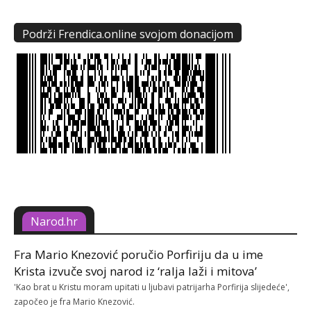
Podrži Frendica.online svojom donacijom
Narod.hr
Fra Mario Knezović poručio Porfiriju da u ime
Krista izvuče svoj narod iz ‘ralja laži i mitova’
'Kao brat u Kristu moram upitati u ljubavi patrijarha Porfirija slijedeće',
započeo je fra Mario Knezović.