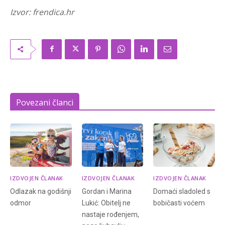
Izvor: frendica.hr
Povezani članci
IZDVOJEN ČLANAK
IZDVOJEN ČLANAK
IZDVOJEN ČLANAK
Odlazak na godišnji
Gordan i Marina
Domaći sladoled s
odmor
Lukić: Obitelj ne
bobičasti voćem
nastaje rođenjem,