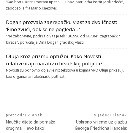
'Kao brat u Kristu moram upitati u ljubavi patrijarha Porfirija slijedeće',
započeo je fra Mario Knezović.
Dogan prozvala zagrebačku vlast za dvoličnost:
‘Fino zvuči, dok se ne pogleda…’
"Ne zaboravite, podržalo vas je tek 130.996 od 667.841 zagrebačkih
birača", poručila je Dina Dogan gradskoj vlasti.
Oluja kroz prizmu optužbi: Kako Novosti
relativiziraju narativ o hrvatskoj pobjedi?
Novosti su ponovno objavile niz tekstova u kojima VRO Oluju prikazuju
kao organizirani zločinački pothvat.
prethodni članak
sljedeći članak
Naučite dijete da pomaže
Uskrsno vrijeme uz glazbu
drugima – evo kako!
Georga Friedricha Händela: