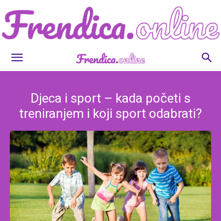
Frendica.online
Djeca i sport – kada početi s
treniranjem i koji sport odabrati?