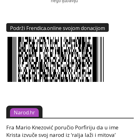
nego ljubavlju
Podrži Frendica.online svojom donacijom
Narod.hr
Fra Mario Knezović poručio Porfiriju da u ime
Krista izvuče svoj narod iz ‘ralja laži i mitova’