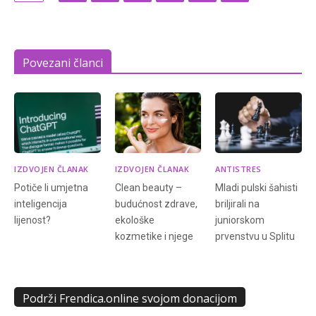
Povezani članci
IZDVOJEN ČLANAK
IZDVOJEN ČLANAK
ANTISTRES
Potiče li umjetna
Clean beauty –
Mladi pulski šahisti
inteligencija
budućnost zdrave,
briljirali na
lijenost?
ekološke
juniorskom
kozmetike i njege
prvenstvu u Splitu
Podrži Frendica.online svojom donacijom