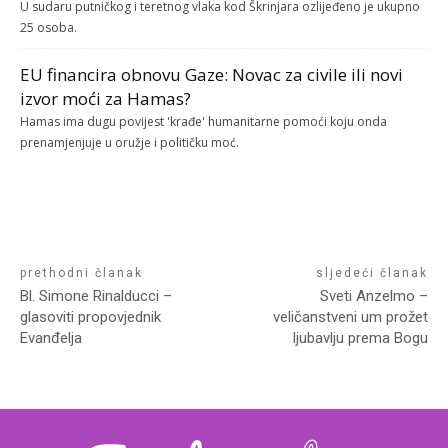
U sudaru putničkog i teretnog vlaka kod Škrinjara ozlijeđeno je ukupno
25 osoba.
EU financira obnovu Gaze: Novac za civile ili novi
izvor moći za Hamas?
Hamas ima dugu povijest 'krađe' humanitarne pomoći koju onda
prenamjenjuje u oružje i političku moć.
prethodni članak
sljedeći članak
Bl. Simone Rinalducci –
Sveti Anzelmo –
glasoviti propovjednik
veličanstveni um prožet
Evanđelja
ljubavlju prema Bogu