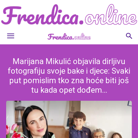
Frendica.online
Marijana Mikulić objavila dirljivu
fotografiju svoje bake i djece: Svaki
put pomislim tko zna hoće biti još
tu kada opet dođem…