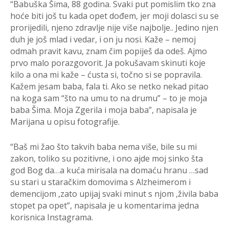
“Babuška Šima, 88 godina. Svaki put pomislim tko zna
hoće biti još tu kada opet dođem, jer moji dolasci su se
prorijedili, njeno zdravlje nije više najbolje.. Jedino njen
duh je još mlad i vedar, i on ju nosi. Kaže – nemoj
odmah pravit kavu, znam čim popiješ da odeš. Ajmo
prvo malo porazgovorit. Ja pokušavam skinuti koje
kilo a ona mi kaže – ćusta si, točno si se popravila.
Kažem jesam baba, fala ti. Ako se netko nekad pitao
na koga sam “što na umu to na drumu” – to je moja
baba Šima. Moja Zgerila i moja baba”, napisala je
Marijana u opisu fotografije.
“Baš mi žao što takvih baba nema više, bile su mi
zakon, toliko su pozitivne, i ono ajde moj sinko šta
god Bog da…a kuća mirisala na domaću hranu …sad
su stari u staračkim domovima s Alzheimerom i
demencijom ,zato upijaj svaki minut s njom ,živila baba
stopet pa opet”, napisala je u komentarima jedna
korisnica Instagrama.