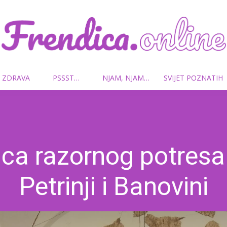
 ZDRAVA
PSSST…
NJAM, NJAM…
SVIJET POZNATIH
Frendica.online
ica razornog potresa 
Petrinji i Banovini