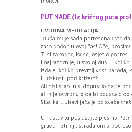
molitvi.
PUT NADE (Iz križnog puta prof
UVODNA MEDITACIJA
“Duša mi je sada potresena i što da
zato dođoh u ovaj čas! Oče, proslavi 
Ti si također, Isuse, osjetio potres
i najrazornije, u svojoj duši… Kolik
izdaje, koliko prevrtljivost naroda, 
ljudskosti pod križem?
Ali nisi stao, nisi dopustio da te po
ali nije otvrdnulo da bi odustalo od 
Statika Ljubavi jača je od svake tréš
U nastavku poslušajte pjesmu Petr
gradu Petrinji, stradalom u potresu