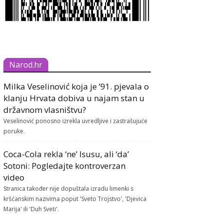
Narod.hr
Milka Veselinović koja je ’91. pjevala o
klanju Hrvata dobiva u najam stan u
državnom vlasništvu?
Veselinović ponosno izrekla uvredljive i zastrašujuće
poruke.
Coca-Cola rekla ‘ne’ Isusu, ali ‘da’
Sotoni: Pogledajte kontroverzan
video
Stranica također nije dopuštala izradu limenki s
kršćanskim nazivima poput 'Sveto Trojstvo', 'Djevica
Marija' ili 'Duh Sveti'.