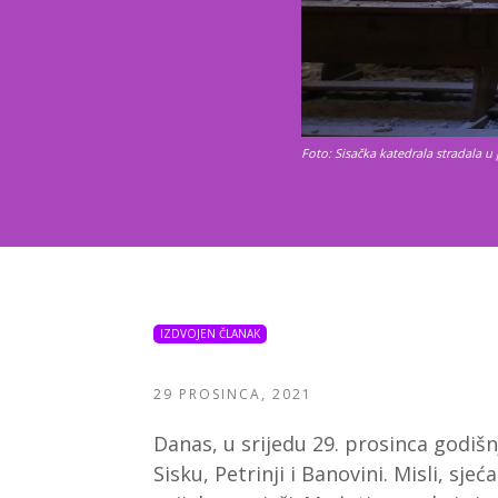
Foto: Sisačka katedrala stradala u
IZDVOJEN ČLANAK
29 PROSINCA, 2021
Danas, u srijedu 29. prosinca godišn
Sisku, Petrinji i Banovini. Misli, sje