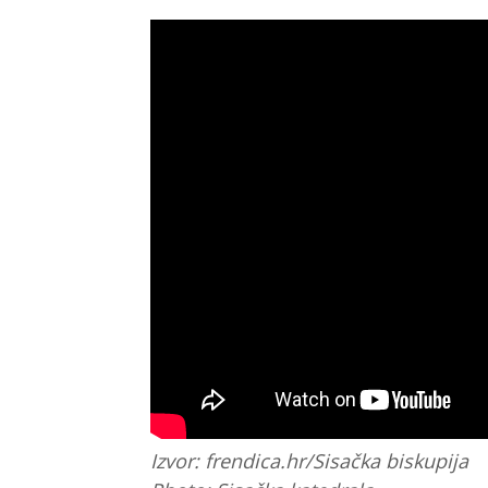
Izvor: frendica.hr/Sisačka biskupija