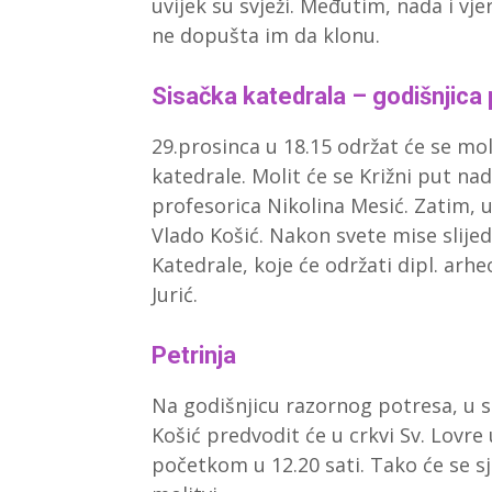
uvijek su svježi. Međutim, nada i vje
ne dopušta im da klonu.
Sisačka katedrala – godišnjica
29.prosinca u 18.15 održat će se m
katedrale. Molit će se Križni put na
profesorica Nikolina Mesić. Zatim, u
Vlado Košić. Nakon svete mise slijed
Katedrale, koje će održati dipl. ar
Jurić.
Petrinja
Na godišnjicu razornog potresa, u sr
Košić predvodit će u crkvi Sv. Lovre
početkom u 12.20 sati. Tako će se sje