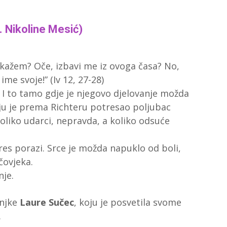
. Nikoline Mesić)
 kažem? Oče, izbavi me iz ovoga časa? No,
ime svoje!” (Iv 12, 27-28)
… I to tamo gdje je njegovo djelovanje možda
o ju je prema Richteru potresao poljubac
koliko udarci, nepravda, a koliko odsuće
tres porazi. Srce je možda napuklo od boli,
čovjeka.
nje.
injke
Laure Sučec
, koju je posvetila svome
.