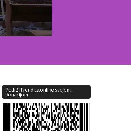
Podrži Frendica.online svojom
donacijom