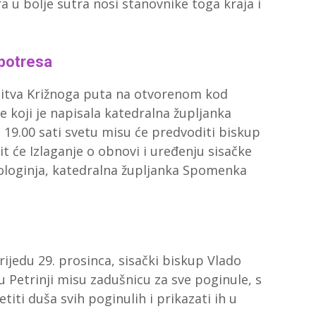
ra u bolje sutra nosi stanovnike toga kraja i
 potresa
olitva Križnoga puta na otvorenom kod
de koji je napisala katedralna župljanka
 19.00 sati svetu misu će predvoditi biskup
it će Izlaganje o obnovi i uređenju sisačke
heologinja, katedralna župljanka Spomenka
ijedu 29. prosinca, sisački biskup Vlado
 u Petrinji misu zadušnicu za sve poginule, s
titi duša svih poginulih i prikazati ih u