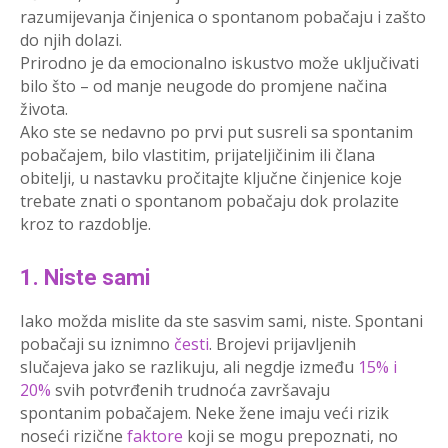
razumijevanja činjenica o spontanom pobačaju i zašto
do njih dolazi.
Prirodno je da emocionalno iskustvo može uključivati
bilo što – od manje neugode do promjene načina
života.
Ako ste se nedavno po prvi put susreli sa spontanim
pobačajem, bilo vlastitim, prijateljičinim ili člana
obitelji, u nastavku pročitajte ključne činjenice koje
trebate znati o spontanom pobačaju dok prolazite
kroz to razdoblje.
1. Niste sami
Iako možda mislite da ste sasvim sami, niste. Spontani
pobačaji su iznimno
česti
. Brojevi prijavljenih
slučajeva jako se razlikuju, ali negdje između
15% i
20%
svih potvrđenih trudnoća završavaju
spontanim pobačajem. Neke žene imaju veći rizik
noseći rizične
faktore
koji se mogu prepoznati, no