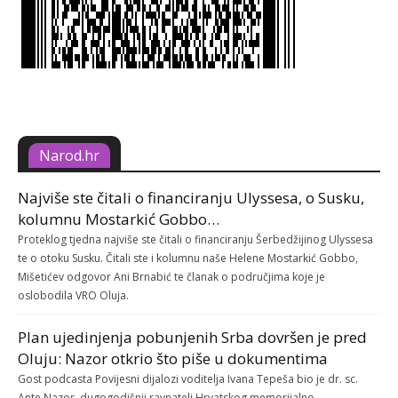
Narod.hr
Najviše ste čitali o financiranju Ulyssesa, o Susku,
kolumnu Mostarkić Gobbo…
Proteklog tjedna najviše ste čitali o financiranju Šerbedžijinog Ulyssesa
te o otoku Susku. Čitali ste i kolumnu naše Helene Mostarkić Gobbo,
Mišetićev odgovor Ani Brnabić te članak o područjima koje je
oslobodila VRO Oluja.
Plan ujedinjenja pobunjenih Srba dovršen je pred
Oluju: Nazor otkrio što piše u dokumentima
Gost podcasta Povijesni dijalozi voditelja Ivana Tepeša bio je dr. sc.
Ante Nazor, dugogodišnji ravnatelj Hrvatskog memorijalno-