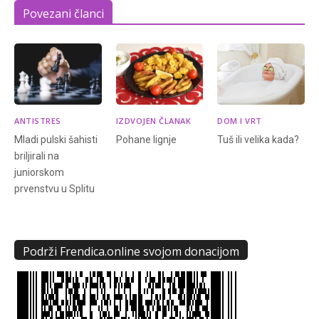
Povezani članci
ANTISTRES
IZDVOJEN ČLANAK
DOM I VRT
Mladi pulski šahisti
Pohane lignje
Tuš ili velika kada?
briljirali na
juniorskom
prvenstvu u Splitu
Podrži Frendica.online svojom donacijom