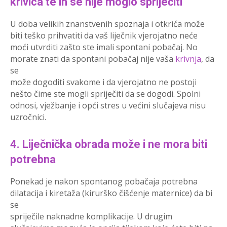
krivica te ih se nije moglo spriječiti
U doba velikih znanstvenih spoznaja i otkrića može
biti teško prihvatiti da vaš liječnik vjerojatno neće
moći utvrditi zašto ste imali spontani pobačaj. No
morate znati da spontani pobačaj nije vaša
krivnja
, da
se
može dogoditi svakome i da vjerojatno ne postoji
nešto čime ste mogli spriječiti da se dogodi. Spolni
odnosi, vježbanje i opći stres u većini slučajeva nisu
uzročnici.
4. Liječnička obrada može i ne mora biti
potrebna
Ponekad je nakon spontanog pobačaja potrebna
dilatacija i kiretaža (kirurško čišćenje maternice) da bi
se
spriječile naknadne komplikacije. U drugim