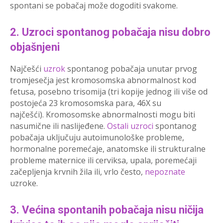
spontani se pobačaj može dogoditi svakome.
2. Uzroci spontanog pobačaja nisu dobro
objašnjeni
Najčešći
uzrok
spontanog pobačaja unutar prvog
tromjesečja jest kromosomska abnormalnost kod
fetusa, posebno trisomija (tri kopije jednog ili više od
postojeća 23 kromosomska para, 46X su
najčešći). Kromosomske abnormalnosti mogu biti
nasumične ili naslijeđene.
Ostali uzroci
spontanog
pobačaja uključuju autoimunološke probleme,
hormonalne poremećaje, anatomske ili strukturalne
probleme maternice ili cerviksa, upala, poremećaji
začepljenja krvnih žila ili, vrlo često,
nepoznate
uzroke.
3. Većina spontanih pobačaja nisu ničija