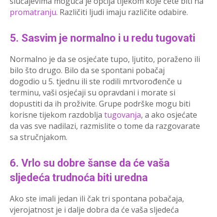
slučajevima moguća je opcija tijekom koje ćete biti na
promatranju
. Različiti ljudi imaju različite odabire.
5. Sasvim je normalno i u redu tugovati
Normalno je da se osjećate tupo, ljutito, poraženo ili
bilo što drugo. Bilo da se spontani pobačaj
dogodio u 5. tjednu ili ste rodili mrtvorođenče u
terminu, vaši osjećaji su opravdani i morate si
dopustiti da ih proživite. Grupe podrške mogu biti
korisne tijekom razdoblja
tugovanja
, a ako osjećate
da vas sve nadilazi, razmislite o tome da razgovarate
sa stručnjakom.
6. Vrlo su dobre šanse da će vaša
sljedeća trudnoća biti uredna
Ako ste imali jedan ili čak tri spontana pobačaja,
vjerojatnost je i dalje dobra da će vaša sljedeća