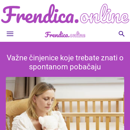
Frendica.online
Važne činjenice koje trebate znati o
spontanom pobačaju