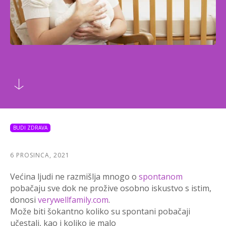
BUDI ZDRAVA
6 PROSINCA, 2021
Većina ljudi ne razmišlja mnogo o
spontanom
pobačaju sve dok ne prožive osobno iskustvo s istim,
donosi
verywellfamily.com
.
Može biti šokantno koliko su spontani pobačaji
učestali, kao i koliko je malo