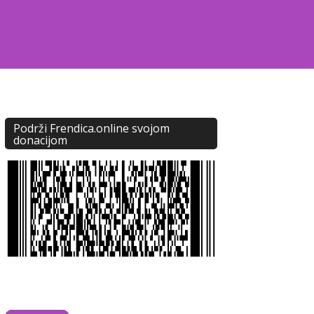
Podrži Frendica.online svojom
donacijom