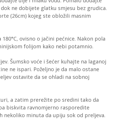
dodajte ulje i mlaku vodu. Pomalo dodajte
e dok ne dobijete glatku smjesu bez grudica.
torte (26cm) kojeg ste obložili masnim
a 180°C, ovisno o jačini pećnice. Nakon pola
minijskom folijom kako nebi potamnio.
ljev. Šumsko voće i šećer kuhajte na laganoj
ine ne ispari. Poželjno je da malo ostane
preljev ostavite da se ohladi na sobnoj
uri, a zatim prerežite po sredini tako da
oba biskvita ravnomjerno rasporedite
h nekoliko minuta da upiju sok od preljeva.