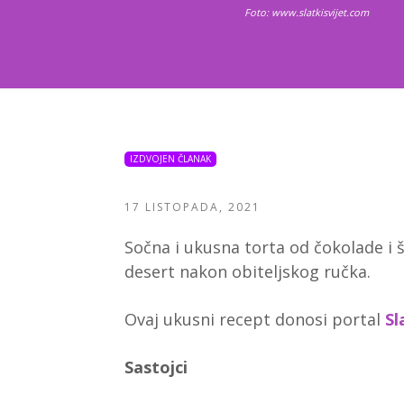
Foto: www.slatkisvijet.com
IZDVOJEN ČLANAK
17 LISTOPADA, 2021
Sočna i ukusna torta od čokolade i 
desert nakon obiteljskog ručka.
Ovaj ukusni recept donosi portal
Sl
Sastojci