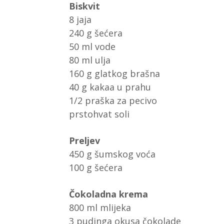
Biskvit
8 jaja
240 g šećera
50 ml vode
80 ml ulja
160 g glatkog brašna
40 g kakaa u prahu
1/2 praška za pecivo
prstohvat soli
Preljev
450 g šumskog voća
100 g šećera
Čokoladna krema
800 ml mlijeka
3 pudinga okusa čokolade