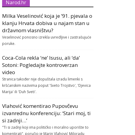
Narod.hr
Milka Veselinović koja je ’91. pjevala o
klanju Hrvata dobiva u najam stan u
državnom vlasništvu?
Veselinović ponosno izrekla uvredljive i zastrašujuće
poruke.
Coca-Cola rekla ‘ne’ Isusu, ali ‘da’
Sotoni: Pogledajte kontroverzan
video
Stranica također nije dopuštala izradu limenki s
kršćanskim nazivima poput 'Sveto Trojstvo', 'Djevica
Marija' ili 'Duh Sveti'.
Vlahović komentirao Pupovčevu
izvanrednu konferenciju: ‘Stari moj, ti
si zadnji…’
"Ti si zadnji koji ima političko i moralno uporište to
komentirati", poručio je Marin Vlahović Miloradu