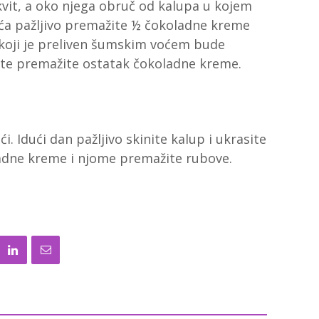
skvit, a oko njega obruč od kalupa u kojem
ća pažljivo premažite ½ čokoladne kreme
o koji je preliven šumskim voćem bude
rte premažite ostatak čokoladne kreme.
. Idući dan pažljivo skinite kalup i ukrasite
ladne kreme i njome premažite rubove.