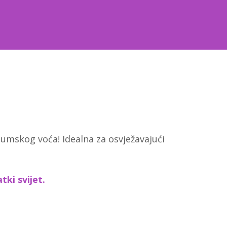
šumskog voća! Idealna za osvježavajući
atki svijet.