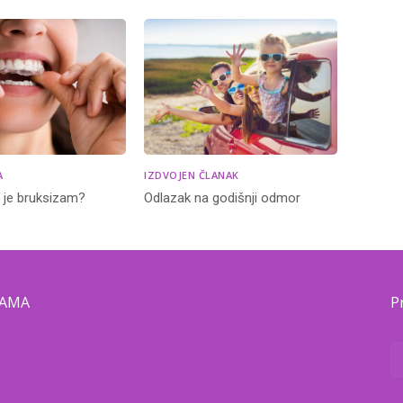
A
IZDVOJEN ČLANAK
o je bruksizam?
Odlazak na godišnji odmor
NAMA
P