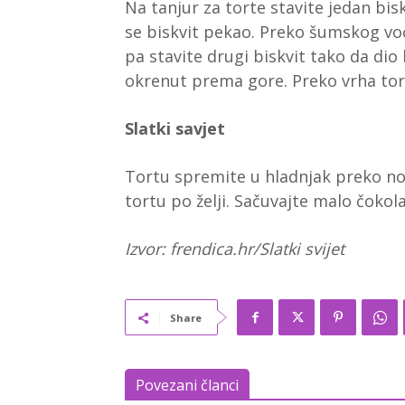
Na tanjur za torte stavite jedan bi
se biskvit pekao. Preko šumskog vo
pa stavite drugi biskvit tako da di
okrenut prema gore. Preko vrha to
Slatki savjet
Tortu spremite u hladnjak preko noći
tortu po želji. Sačuvajte malo čoko
Izvor: frendica.hr/Slatki svijet
Share
Povezani članci