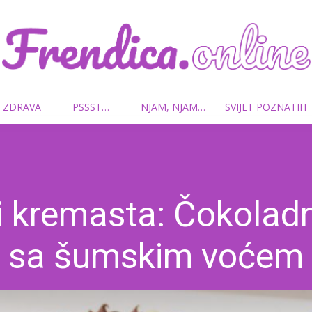
 ZDRAVA
PSSST…
NJAM, NJAM…
SVIJET POZNATIH
Frendica.online
i kremasta: Čokoladn
sa šumskim voćem