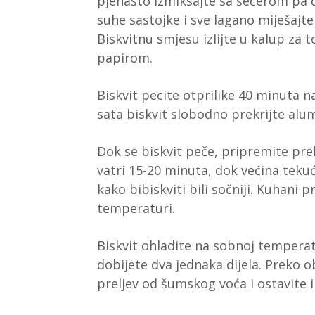
pjenasto izmiksajte sa šećerom pa 
suhe sastojke i sve lagano miješajt
Biskvitnu smjesu izlijte u kalup za 
papirom.
Biskvit pecite otprilike 40 minuta n
sata biskvit slobodno prekrijte alu
Dok se biskvit peče, pripremite pre
vatri 15-20 minuta, dok većina tekuć
kako bibiskviti bili sočniji. Kuhani 
temperaturi.
Biskvit ohladite na sobnoj temperat
dobijete dva jednaka dijela. Preko 
preljev od šumskog voća i ostavite i