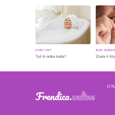
DOM I VRT
BUDI ZDRAV
Tuš ili velika kada?
Znate li št
O 