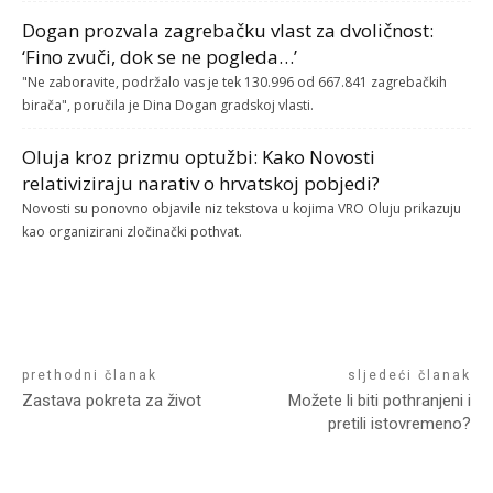
Dogan prozvala zagrebačku vlast za dvoličnost:
‘Fino zvuči, dok se ne pogleda…’
"Ne zaboravite, podržalo vas je tek 130.996 od 667.841 zagrebačkih
birača", poručila je Dina Dogan gradskoj vlasti.
Oluja kroz prizmu optužbi: Kako Novosti
relativiziraju narativ o hrvatskoj pobjedi?
Novosti su ponovno objavile niz tekstova u kojima VRO Oluju prikazuju
kao organizirani zločinački pothvat.
prethodni članak
sljedeći članak
Zastava pokreta za život
Možete li biti pothranjeni i
pretili istovremeno?