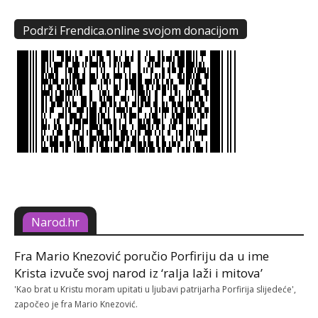
Podrži Frendica.online svojom donacijom
Narod.hr
Fra Mario Knezović poručio Porfiriju da u ime
Krista izvuče svoj narod iz ‘ralja laži i mitova’
'Kao brat u Kristu moram upitati u ljubavi patrijarha Porfirija slijedeće',
započeo je fra Mario Knezović.