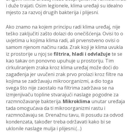
i duže trajati. Osim legionele, klima uređaji su idealno
mjesto za razvoj drugih bakterija i plijesni.
Ako znamo na kojem principu radi klima uređaj, nije
teško zaključiti zašto dolazi do onečišćenja. Ovisi to o
uvjetima u kojima klima radi, ali prvenstveno ovisi o
samom njenom načinu rada. Zrak koji je klima uvukla
iz prostorije u njoj se
filtrira, hladi i odvlažuje
te se
kao takav on ponovno upuhuje u prostoriju. Tim
cirkuliranjem zraka kroz klima uređaj može doći do
zagađenja jer uvučeni zrak prvo prolazi kroz filtre na
kojima se zadržavaju mikroorganizmi, a dio toga
svega što nije zaostalo na filtrima zadržava se na
izmjenjivaču topline stvarajući naslage pogodne za
razmnožavanje bakterija.
Mikroklima
unutar uređaja
tada omogućava da ti mikroorganizmi rastu i
razmnožavaju se. Drenažnu tavu, ili posudu za odvod
kondenzata, također treba održavati kako bi se
uklonile naslage mulja i plijesni.(…)