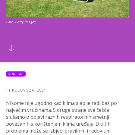
Foto: Getty Images
DOM I VRT
11 KOLOVOZA, 2021
Nikome nije ugodno kad klima slabije radi baš po
najvećim vrućinama. S druge strane sve češće
slušamo o pojavi raznih respiratornih smetnji
povezanih s korištenjem klima uređaja. Dio tih
problema može se izbjeći pravilnim i redovitim