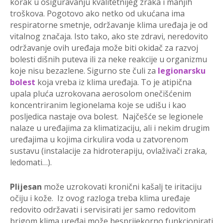
korak u osiguravanju kvalitetnijeg zraka i manjih
troškova. Pogotovo ako netko od ukućana ima
respiratorne smetnje, održavanje klima uređaja je od
vitalnog značaja. Isto tako, ako ste zdravi, neredovito
održavanje ovih uređaja može biti okidač za razvoj
bolesti dišnih puteva ili za neke reakcije u organizmu
koje nisu bezazlene. Sigurno ste čuli za
legionarsku
bolest
koja vreba iz klima uređaja. To je atipična
upala pluća uzrokovana aerosolom onečišćenim
koncentriranim legionelama koje se udišu i kao
posljedica nastaje ova bolest. Najčešće se legionele
nalaze u uređajima za klimatizaciju, ali i nekim drugim
uređajima u kojima cirkulira voda u zatvorenom
sustavu (instalacije za hidroterapiju, ovlaživači zraka,
ledomati…).
Plijesan
može uzrokovati kronični kašalj te iritaciju
očiju i kože. Iz ovog razloga treba klima uređaje
redovito održavati i servisirati jer samo redovitom
brigom klima uređaj može besprijekorno funkcionirati