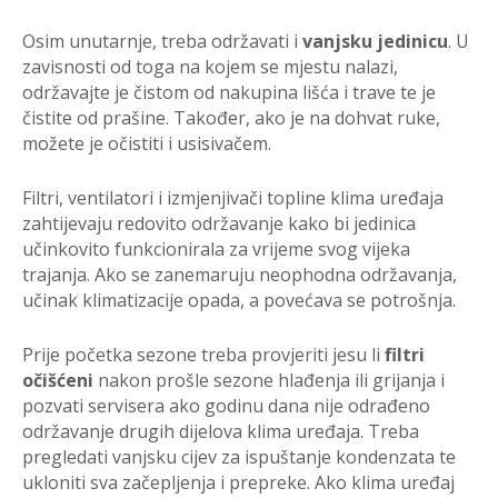
Osim unutarnje, treba održavati i
vanjsku jedinicu
. U
zavisnosti od toga na kojem se mjestu nalazi,
održavajte je čistom od nakupina lišća i trave te je
čistite od prašine. Također, ako je na dohvat ruke,
možete je očistiti i usisivačem.
Filtri, ventilatori i izmjenjivači topline klima uređaja
zahtijevaju redovito održavanje kako bi jedinica
učinkovito funkcionirala za vrijeme svog vijeka
trajanja. Ako se zanemaruju neophodna održavanja,
učinak klimatizacije opada, a povećava se potrošnja.
Prije početka sezone treba provjeriti jesu li
filtri
očišćeni
nakon prošle sezone hlađenja ili grijanja i
pozvati servisera ako godinu dana nije odrađeno
održavanje drugih dijelova klima uređaja. Treba
pregledati vanjsku cijev za ispuštanje kondenzata te
ukloniti sva začepljenja i prepreke. Ako klima uređaj