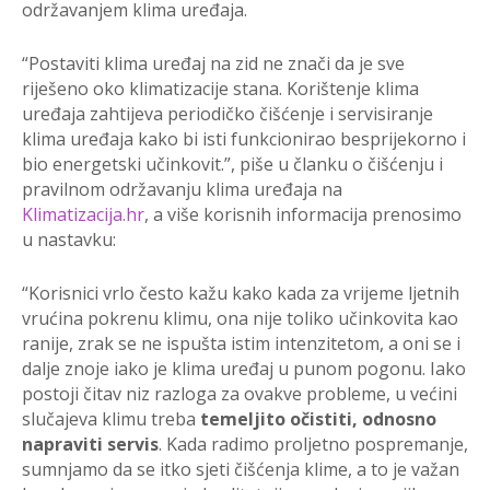
održavanjem klima uređaja.
“Postaviti klima uređaj na zid ne znači da je sve
riješeno oko klimatizacije stana. Korištenje klima
uređaja zahtijeva periodičko čišćenje i servisiranje
klima uređaja kako bi isti funkcionirao besprijekorno i
bio energetski učinkovit.”, piše u članku o čišćenju i
pravilnom održavanju klima uređaja na
Klimatizacija.hr
, a više korisnih informacija prenosimo
u nastavku:
“Korisnici vrlo često kažu kako kada za vrijeme ljetnih
vrućina pokrenu klimu, ona nije toliko učinkovita kao
ranije, zrak se ne ispušta istim intenzitetom, a oni se i
dalje znoje iako je klima uređaj u punom pogonu. Iako
postoji čitav niz razloga za ovakve probleme, u većini
slučajeva klimu treba
temeljito očistiti, odnosno
napraviti servis
. Kada radimo proljetno pospremanje,
sumnjamo da se itko sjeti čišćenja klime, a to je važan