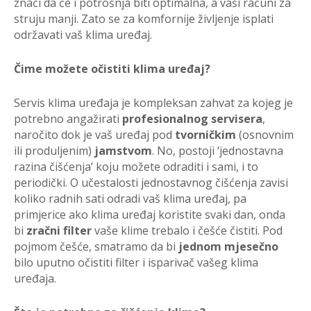
znači da će i potrošnja biti optimalna, a vaši računi za
struju manji. Zato se za komfornije življenje isplati
održavati vaš klima uređaj.
Čime možete očistiti klima uređaj?
Servis klima uređaja je kompleksan zahvat za kojeg je
potrebno angažirati
profesionalnog servisera
,
naročito dok je vaš uređaj pod
tvorničkim
(osnovnim
ili produljenim)
jamstvom
. No, postoji ‘jednostavna
razina čišćenja’ koju možete odraditi i sami, i to
periodički. O učestalosti jednostavnog čišćenja zavisi
koliko radnih sati odradi vaš klima uređaj, pa
primjerice ako klima uređaj koristite svaki dan, onda
bi
zračni filter
vaše klime trebalo i češće čistiti. Pod
pojmom češće, smatramo da bi
jednom mjesečno
bilo uputno očistiti filter i isparivač vašeg klima
uređaja.