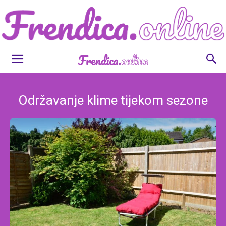
Frendica.online
Održavanje klime tijekom sezone