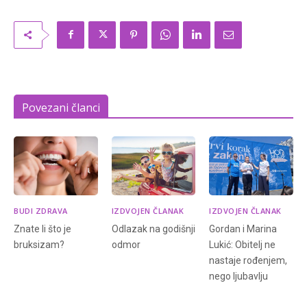
Povezani članci
BUDI ZDRAVA
IZDVOJEN ČLANAK
IZDVOJEN ČLANAK
Znate li što je
Odlazak na godišnji
Gordan i Marina
bruksizam?
odmor
Lukić: Obitelj ne
nastaje rođenjem,
nego ljubavlju