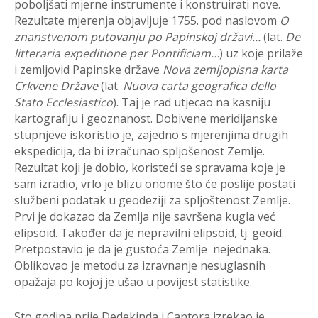
poboljšati mjerne instrumente i konstruirati nove.
Rezultate mjerenja objavljuje 1755. pod naslovom
O
znanstvenom putovanju po Papinskoj državi…
(lat.
De
litteraria expeditione per Pontificiam…
) uz koje prilaže
i zemljovid Papinske države
Nova zemljopisna karta
Crkvene Države
(lat.
Nuova carta geografica dello
Stato Ecclesiastico
). Taj je rad utjecao na kasniju
kartografiju i geoznanost. Dobivene meridijanske
stupnjeve iskoristio je, zajedno s mjerenjima drugih
ekspedicija, da bi izračunao spljošenost Zemlje.
Rezultat koji je dobio, koristeći se spravama koje je
sam izradio, vrlo je blizu onome što će poslije postati
službeni podatak u geodeziji za spljoštenost Zemlje.
Prvi je dokazao da Zemlja nije savršena kugla već
elipsoid. Također da je nepravilni elipsoid, tj. geoid.
Pretpostavio je da je gustoća Zemlje nejednaka.
Oblikovao je metodu za izravnanje nesuglasnih
opažaja po kojoj je ušao u povijest statistike.
Sto godina prije Dedekinda i Cantora izrekao je