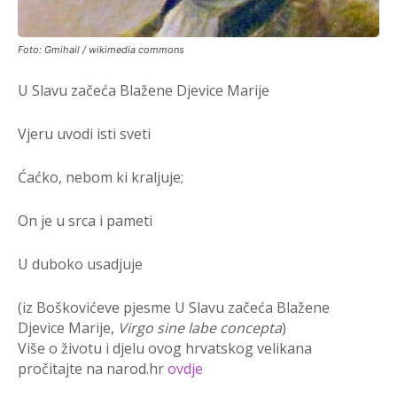
Foto: Gmihail / wikimedia commons
U Slavu začeća Blažene Djevice Marije
Vjeru uvodi isti sveti
Ćaćko, nebom ki kraljuje;
On je u srca i pameti
U duboko usadjuje
(iz Boškovićeve pjesme U Slavu začeća Blažene
Djevice Marije,
Virgo sine labe concepta
)
Više o životu i djelu ovog hrvatskog velikana
pročitajte na narod.hr
ovdje