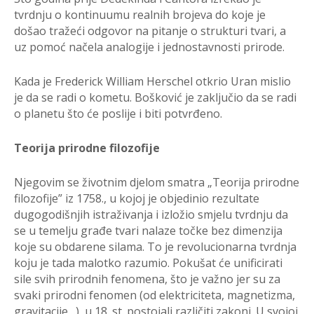
tvrdnju o kontinuumu realnih brojeva do koje je
došao tražeći odgovor na pitanje o strukturi tvari, a
uz pomoć načela analogije i jednostavnosti prirode.
Kada je Frederick William Herschel otkrio Uran mislio
je da se radi o kometu. Bošković je zaključio da se radi
o planetu što će poslije i biti potvrđeno.
Teorija prirodne filozofije
Njegovim se životnim djelom smatra „Teorija prirodne
filozofije” iz 1758., u kojoj je objedinio rezultate
dugogodišnjih istraživanja i izložio smjelu tvrdnju da
se u temelju građe tvari nalaze točke bez dimenzija
koje su obdarene silama. To je revolucionarna tvrdnja
koju je tada malotko razumio. Pokušat će unificirati
sile svih prirodnih fenomena, što je važno jer su za
svaki prirodni fenomen (od elektriciteta, magnetizma,
gravitacije…) u 18. st. postojali različiti zakoni. U svojoj