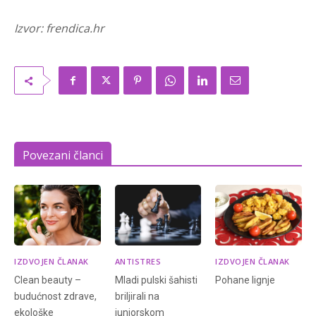
Izvor: frendica.hr
Povezani članci
IZDVOJEN ČLANAK
ANTISTRES
IZDVOJEN ČLANAK
Clean beauty –
Mladi pulski šahisti
Pohane lignje
budućnost zdrave,
briljirali na
ekološke
juniorskom