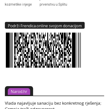
kozmetike i njege
prvenstvu u Splitu
Podrži Frendica.online svojom donacijom
Narod.hr
Vlada najavljuje sanaciju bez konkretnog rješenja;
Grmoja traži odgovornost