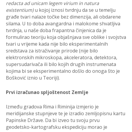
redacta ad unicam legem virium in natura
existentium)
u kojoj iznosi tvrdnju da se u temelju
građe tvari nalaze točke bez dimenzija, ali obdarene
silama. U to doba avangardna i malokome shvatljiva
tvrdnja, u naše doba frapantna činjenica da je
formulirao teoriju koja objašnjava sve oblike i svojstva
tvari u vrijeme kada nije bilo eksperimentalnih
sredstava za istraživanje prirode (nije bilo
elektronskih mikroskopa, akceleratora, detektora,
supersudarivača ili bilo kojih drugih instrumenata
kojima bi se eksperimentalno došlo do onoga što je
Bošković iznio u Teoriji).
Prvi izračunao spljoštenost Zemlje
Između gradova Rima i Riminija izmjerio je
meridijanske stupnjeve te je izradio zemljopisnu kartu
Papinske Države. Da bi izveo tu svoju prvu
geodetsko-kartografsku ekspediciju morao je