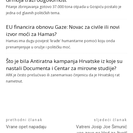
Pitanje zbrinjavanja gotovo 37.000 tona otpada u Gospiću postalo je
jedna od glavnih političkih tema.
EU financira obnovu Gaze: Novac za civile ili novi
izvor moći za Hamas?
Hamas ima dugu povijest 'krađe' humanitarne pomoći koju onda
prenamjenjuje u oružje i političku moć.
Što je bila Antiratna kampanja Hrvatske iz koje su
nastali Documenta i Centar za mirovne studije?
ARK je često prešućivao ili zanemarivao činjenicu da je Hrvatskoj rat
nametnut.
prethodni članak
sljedeći članak
Vrane opet napadaju
Vatreni Josip Joe Šimunić
vas zove na Hod za život!