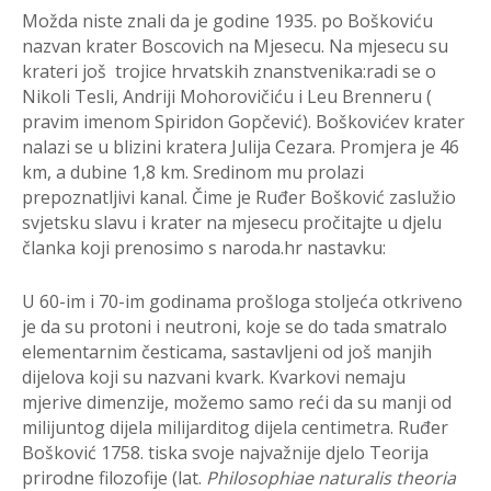
Možda niste znali da je godine 1935. po Boškoviću
nazvan krater Boscovich na Mjesecu. Na mjesecu su
krateri još trojice hrvatskih znanstvenika:radi se o
Nikoli Tesli, Andriji Mohorovičiću i Leu Brenneru (
pravim imenom Spiridon Gopčević). Boškovićev krater
nalazi se u blizini kratera Julija Cezara. Promjera je 46
km, a dubine 1,8 km. Sredinom mu prolazi
prepoznatljivi kanal. Čime je Ruđer Bošković zaslužio
svjetsku slavu i krater na mjesecu pročitajte u djelu
članka koji prenosimo s naroda.hr nastavku:
U 60-im i 70-im godinama prošloga stoljeća otkriveno
je da su protoni i neutroni, koje se do tada smatralo
elementarnim česticama, sastavljeni od još manjih
dijelova koji su nazvani kvark. Kvarkovi nemaju
mjerive dimenzije, možemo samo reći da su manji od
milijuntog dijela milijarditog dijela centimetra. Ruđer
Bošković 1758. tiska svoje najvažnije djelo Teorija
prirodne filozofije (lat.
Philosophiae naturalis theoria