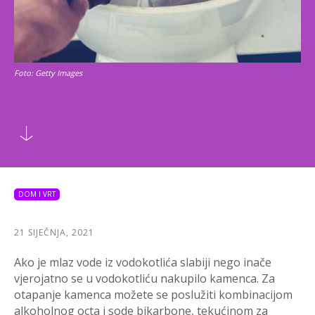
Foto: Getty Images
DOM I VRT
21 SIJEČNJA, 2021
Ako je mlaz vode iz vodokotlića slabiji nego inače
vjerojatno se u vodokotliću nakupilo kamenca. Za
otapanje kamenca možete se poslužiti kombinacijom
alkoholnog octa i sode bikarbone, tekućinom za