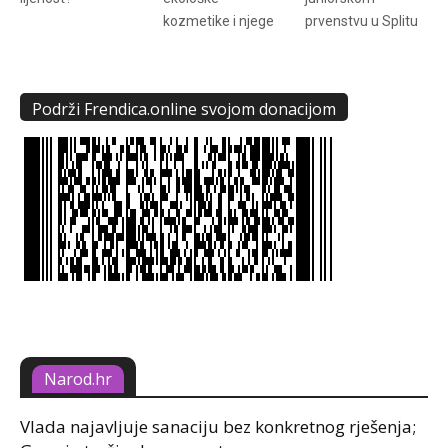
kozmetike i njege
prvenstvu u Splitu
Podrži Frendica.online svojom donacijom
Narod.hr
Vlada najavljuje sanaciju bez konkretnog rješenja;