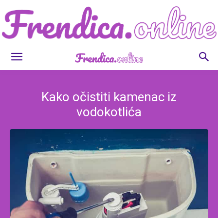
Frendica.online
Kako očistiti kamenac iz
vodokotlića