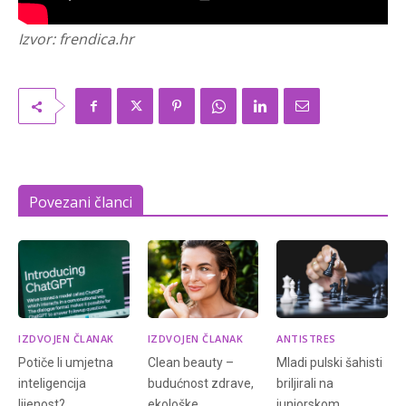
Izvor: frendica.hr
Povezani članci
IZDVOJEN ČLANAK
IZDVOJEN ČLANAK
ANTISTRES
Potiče li umjetna
Clean beauty –
Mladi pulski šahisti
inteligencija
budućnost zdrave,
briljirali na
lijenost?
ekološke
juniorskom