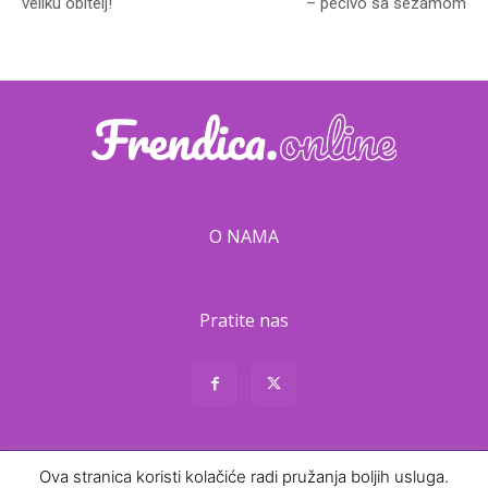
veliku obitelj!
– pecivo sa sezamom
O NAMA
Pratite nas
Ova stranica koristi kolačiće radi pružanja boljih usluga.
About
Contact