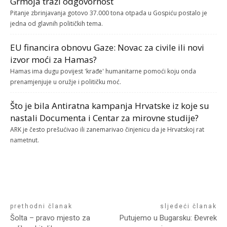
Grmoja traži odgovornost
Pitanje zbrinjavanja gotovo 37.000 tona otpada u Gospiću postalo je
jedna od glavnih političkih tema.
EU financira obnovu Gaze: Novac za civile ili novi
izvor moći za Hamas?
Hamas ima dugu povijest 'krađe' humanitarne pomoći koju onda
prenamjenjuje u oružje i političku moć.
Što je bila Antiratna kampanja Hrvatske iz koje su
nastali Documenta i Centar za mirovne studije?
ARK je često prešućivao ili zanemarivao činjenicu da je Hrvatskoj rat
nametnut.
prethodni članak
sljedeći članak
Šolta – pravo mjesto za
Putujemo u Bugarsku: Đevrek