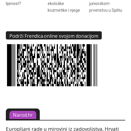
lijenost?
ekološke
juniorskom
kozmetike i njege
prvenstvu u Splitu
Podrži Frendica.online svojom donacijom
Narod.hr
Europljani rade u mirovini iz zadovoljstva, Hrvati