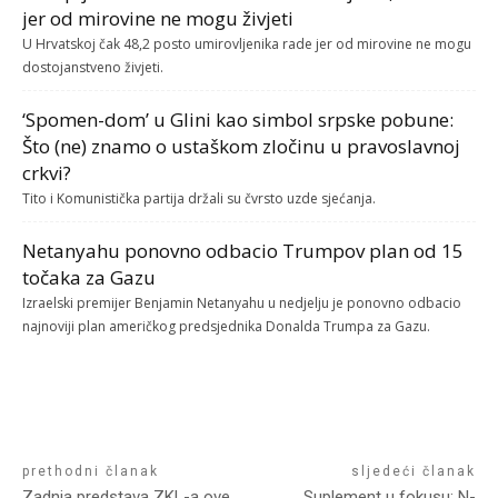
jer od mirovine ne mogu živjeti
U Hrvatskoj čak 48,2 posto umirovljenika rade jer od mirovine ne mogu
dostojanstveno živjeti.
‘Spomen-dom’ u Glini kao simbol srpske pobune:
Što (ne) znamo o ustaškom zločinu u pravoslavnoj
crkvi?
Tito i Komunistička partija držali su čvrsto uzde sjećanja.
Netanyahu ponovno odbacio Trumpov plan od 15
točaka za Gazu
Izraelski premijer Benjamin Netanyahu u nedjelju je ponovno odbacio
najnoviji plan američkog predsjednika Donalda Trumpa za Gazu.
prethodni članak
sljedeći članak
Zadnja predstava ZKL-a ove
Suplement u fokusu: N-