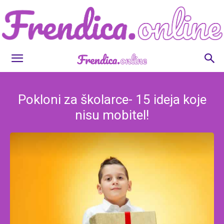
Frendica.online
Pokloni za školarce- 15 ideja koje
nisu mobitel!