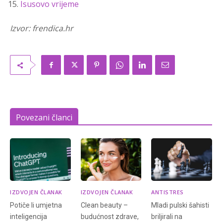
Isusovo vrijeme
Izvor: frendica.hr
Povezani članci
IZDVOJEN ČLANAK
IZDVOJEN ČLANAK
ANTISTRES
Potiče li umjetna
Clean beauty –
Mladi pulski šahisti
inteligencija
budućnost zdrave,
briljirali na