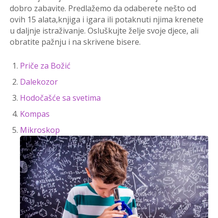
dobro zabavite. Predlažemo da odaberete nešto od
ovih 15 alata,knjiga i igara ili potaknuti njima krenete
u daljnje istraživanje. Osluškujte želje svoje djece, ali
obratite pažnju i na skrivene bisere.
Priče za Božić
Dalekozor
Hodočašće sa svetima
Kompas
Mikroskop