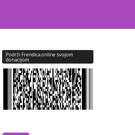
Podrži Frendica.online svojom
donacijom