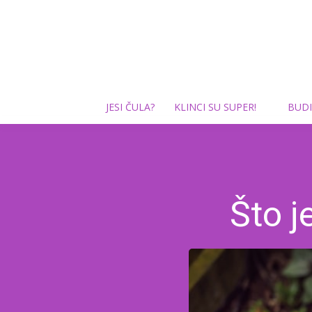
JESI ČULA?
KLINCI SU SUPER!
BUDI
Što j