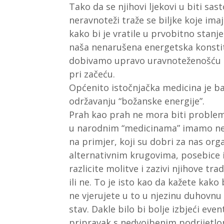
Tako da se njihovi ljekovi u biti sa
neravnoteži traže se biljke koje im
kako bi je vratile u prvobitno stanje
naša nenarušena energetska konstit
dobivamo upravo uravnoteženošću t
pri začeću.
Općenito istočnjačka medicina je b
održavanju “božanske energije”.
Prah kao prah ne mora biti problem
u narodnim “medicinama” imamo ne
na primjer, koji su dobri za nas or
alternativnim krugovima, posebice is
razlicite molitve i zazivi njihove tra
ili ne. To je isto kao da kažete kako b
ne vjerujete u to u njezinu duhovnu
stav. Dakle bilo bi bolje izbjeći eve
pripravak s nedvojbenim podrijetlo