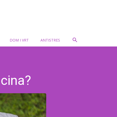
DOM I VRT
ANTISTRES
icina?