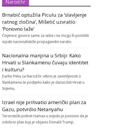
Narod.hr
Brnabić optužila Piculu za ‘slavljenje
ratnog zločina’, Mišetić uzvratio:
‘Ponovno laže’
Činjenice govore same za sebe i ne mogu ih poništiti
srpski nacionalistički propagandni narativ.
Nacionalna manjina u Srbiji: Kako
Hrvati u Slankamenu čuvaju identitet
i kulturu?
Darko Peka za Narod.hr otkrio je zanimljivosti o
Slankamenu te podijelio kako je danas biti Hrvat u
Srijemu.
Izrael nije prihvatio američki plan za
Gazu, potvrdio Netanyahu
Teroristički pokret Hamas u srijedu je ponovio da je
odobrio plan koji je objavio Donald Trump.