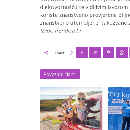
djelotvornošću te vidljivim izvorom 
koriste znanstveno provjerene biljne
znanstveno utemeljene, takozvane 
Izvor: frendica.hr
Share
Povezani članci