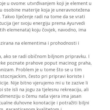
stoje u ovome: utvrđivanjem koji je element u
aju osobine materije koja je uneravnotežena
. Takvo liječenje radi na tome da se vrati
ucija (jer svoju energiju prema Ayurvedi
ih elemenata) koju čovjek, navodno, ima
azirana na elementima i prohodnosti i
, ako se radi običnom biljnom pripravku. I
ke poznate prahove poput macinog praha,
ganizam. Problem je u tome što se u tim
tocnjackim, često pri pripravi koriste i
dicije. Nije bitno vjerujemo mi u te zazive li
i ste isli na jogu za tjelesnu rekreaciju, ali
 dimenziju o čemu naša vjera ima jasan
ntualne duhovne konotacije i potražiti biljni
m, garantiranom kvalitetom i