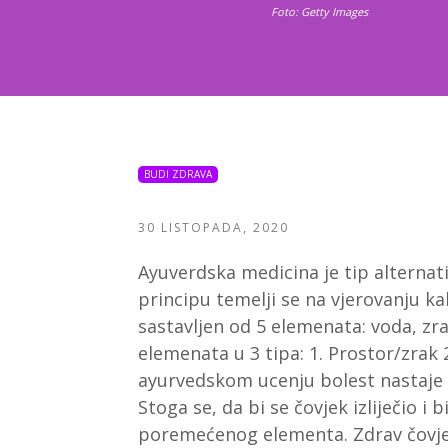
Foto: Getty Images
BUDI ZDRAVA
30 LISTOPADA, 2020
Ayuverdska medicina je tip alternati
principu temelji se na vjerovanju kak
sastavljen od 5 elemenata: voda, zra
elemenata u 3 tipa: 1. Prostor/zrak
ayurvedskom ucenju bolest nastaje o
Stoga se, da bi se čovjek izliječio i
poremećenog elementa. Zdrav čovjek 