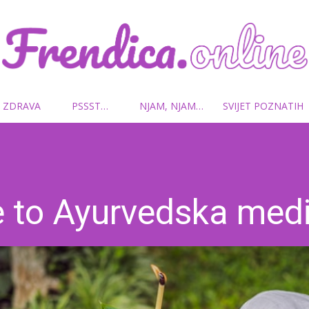
 ZDRAVA
PSSST…
NJAM, NJAM…
SVIJET POZNATIH
Frendica.online
e to Ayurvedska med