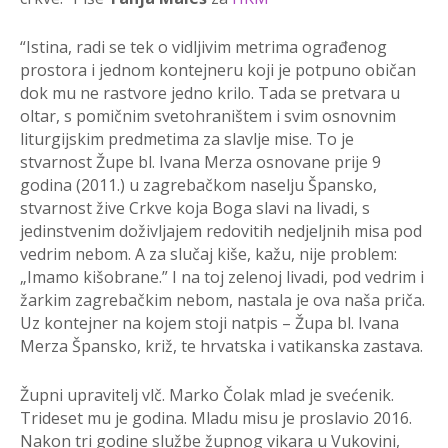
“Istina, radi se tek o vidljivim metrima ograđenog
prostora i jednom kontejneru koji je potpuno običan
dok mu ne rastvore jedno krilo. Tada se pretvara u
oltar, s pomičnim svetohraništem i svim osnovnim
liturgijskim predmetima za slavlje mise. To je
stvarnost Župe bl. Ivana Merza osnovane prije 9
godina (2011.) u zagrebačkom naselju Špansko,
stvarnost žive Crkve koja Boga slavi na livadi, s
jedinstvenim doživljajem redovitih nedjeljnih misa pod
vedrim nebom. A za slučaj kiše, kažu, nije problem:
„Imamo kišobrane.” I na toj zelenoj livadi, pod vedrim i
žarkim zagrebačkim nebom, nastala je ova naša priča.
Uz kontejner na kojem stoji natpis – Župa bl. Ivana
Merza Špansko, križ, te hrvatska i vatikanska zastava.
Župni upravitelj vlč. Marko Čolak mlad je svećenik.
Trideset mu je godina. Mladu misu je proslavio 2016.
Nakon tri godine službe župnog vikara u Vukovini,