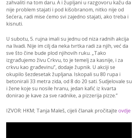
zahvaliti na tom daru. A i župljani u razgovoru kažu da
nije problem stajati i pod kišobranom, nitko nije od
šećera, radi mise ćemo svi zajedno stajati, ako treba i
kisnuti.
U subotu, 5. rujna imali su jednu od niza radnih akcija
na livadi. Nije im cilj da neka tvrtka radi za njih, već da
sve što čine bude plod njihovih ruku. „Tako
izgrađujemo živu Crkvu, to je temelj za kasnije, i za
crkvu kao građevinu”, dodaje župnik. U akciji se
okupilo šezdesetak župljana. Iskopali su 80 rupa i
betonirali 33 metra zida, od 8 do 20 sati. Sudjelovale su
i žene koje su nosile hranu, jedan kafić iz kvarta
donirao je kave za sve radnike, a pizzerija pizze.”
IZVOR: HKM; Tanja Maleš, cijeli članak pročitajte
ovdje