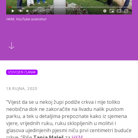
HKM, YouTube screnshot
IZDVOJEN ČLANAK
18 RUJNA, 2020
“Vijest da se u nekoj župi podiže crkva i nije toliko
neobična dok ne zakoračite na livadu nalik pustom
parku, a tek u detaljima prepoznate kako iz sjemena
vjere, vrijednih ruku, ruku sklopljenih u molitvi i
glasova ujedinjenih pjesmi niču prvi centimetri buduće
crkve. “Piše
Tanja Maleš
za
HKM