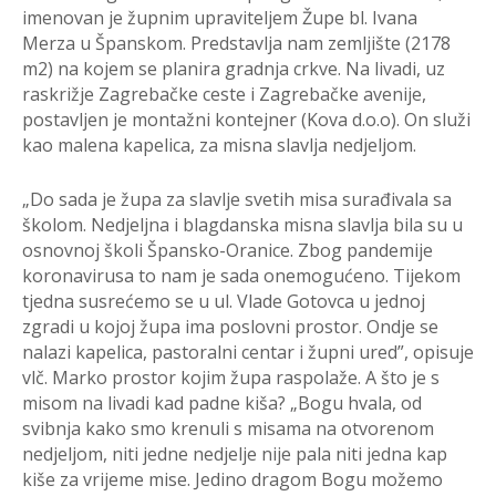
imenovan je župnim upraviteljem Župe bl. Ivana
Merza u Španskom. Predstavlja nam zemljište (2178
m2) na kojem se planira gradnja crkve. Na livadi, uz
raskrižje Zagrebačke ceste i Zagrebačke avenije,
postavljen je montažni kontejner (Kova d.o.o). On služi
kao malena kapelica, za misna slavlja nedjeljom.
„Do sada je župa za slavlje svetih misa surađivala sa
školom. Nedjeljna i blagdanska misna slavlja bila su u
osnovnoj školi Špansko-Oranice. Zbog pandemije
koronavirusa to nam je sada onemogućeno. Tijekom
tjedna susrećemo se u ul. Vlade Gotovca u jednoj
zgradi u kojoj župa ima poslovni prostor. Ondje se
nalazi kapelica, pastoralni centar i župni ured”, opisuje
vlč. Marko prostor kojim župa raspolaže. A što je s
misom na livadi kad padne kiša? „Bogu hvala, od
svibnja kako smo krenuli s misama na otvorenom
nedjeljom, niti jedne nedjelje nije pala niti jedna kap
kiše za vrijeme mise. Jedino dragom Bogu možemo