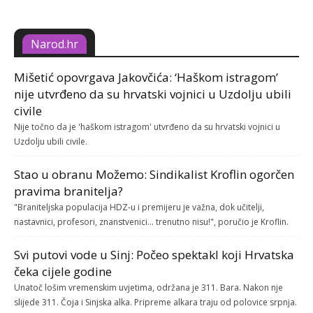
Narod.hr
Mišetić opovrgava Jakovčića: ‘Haškom istragom’
nije utvrđeno da su hrvatski vojnici u Uzdolju ubili
civile
Nije točno da je 'haškom istragom' utvrđeno da su hrvatski vojnici u
Uzdolju ubili civile.
Stao u obranu Možemo: Sindikalist Kroflin ogorčen
pravima branitelja?
"Braniteljska populacija HDZ-u i premijeru je važna, dok učitelji,
nastavnici, profesori, znanstvenici... trenutno nisu!", poručio je Kroflin.
Svi putovi vode u Sinj: Počeo spektakl koji Hrvatska
čeka cijele godine
Unatoč lošim vremenskim uvjetima, održana je 311. Bara. Nakon nje
slijede 311. Čoja i Sinjska alka. Pripreme alkara traju od polovice srpnja.