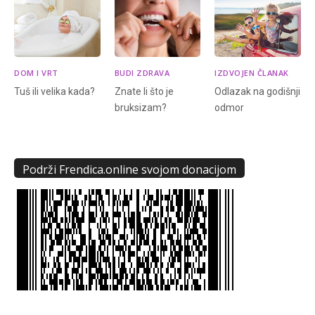
DOM I VRT
BUDI ZDRAVA
IZDVOJEN ČLANAK
Tuš ili velika kada?
Znate li što je
Odlazak na godišnji
bruksizam?
odmor
Podrži Frendica.online svojom donacijom