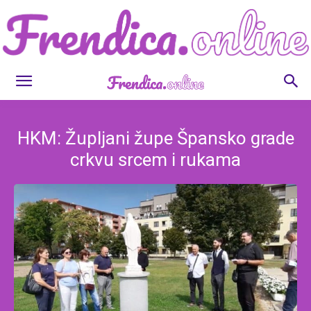
Frendica.online
HKM: Župljani župe Špansko grade
crkvu srcem i rukama