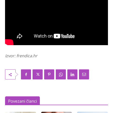
Izvor: frendica.hr
Povezani članci