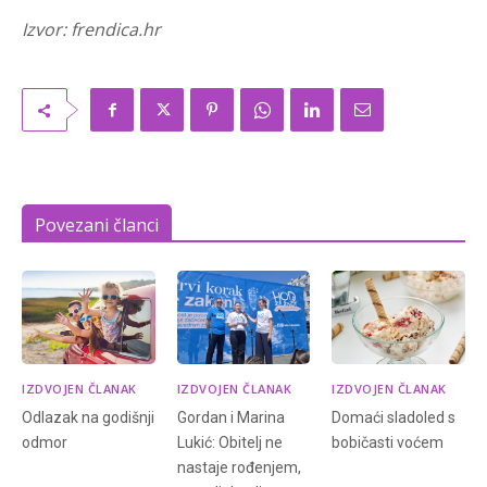
Izvor: frendica.hr
Povezani članci
IZDVOJEN ČLANAK
IZDVOJEN ČLANAK
IZDVOJEN ČLANAK
Odlazak na godišnji
Gordan i Marina
Domaći sladoled s
odmor
Lukić: Obitelj ne
bobičasti voćem
nastaje rođenjem,