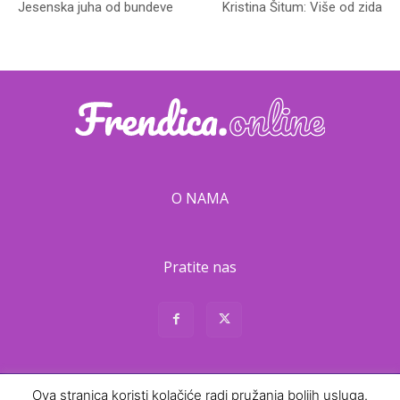
Jesenska juha od bundeve
Kristina Šitum: Više od zida
O NAMA
Pratite nas
Ova stranica koristi kolačiće radi pružanja boljih usluga.
About
Contact