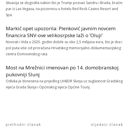
Situacija se dogodila nakon što je Trump pozvao Sandru i Brada, bračni
par iz Las Vegasa, na pozornicu u hotelu Red Rock Casino Resort and
Spa.
Markić opet upozorila: Plenković javnim novcem
financira SNV-ove velikosrpske laži o ‘Oluji’
Novosti i Vida u 2025. godini dobile su oko 2,5 milijuna eura, što je dva i
pol puta više od proračuna Hrvatskog memorijalno-dokumentacijskog
centra Domovinskog rata.
Most na Mrežnici imenovan po 14. domobranskoj
pukovniji Slunj
Odluka je donesena na prijedlog UHBDR Slunja uz suglasnost Gradskog
vijeća Grada Slunja i Općinskog vijeća Općine Tounj.
prethodni članak
sljedeći članak