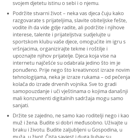
svojem djetetu istinu o sebi i o njemu.
Podržite stvarni život – neka vas djeca čuju kako
razgovarate s prijateljima, slavite obiteljske fešte,
vodite ih da vide gdje radite, ali podržite i njihove
interese, talente i prijateljstva: sudjelujte u
sportskom klubu vaše djece, omogućite im igru s
vršnjacima, organizirajte tekme i roštilje i
upoznajte njihov prijatelje. Djeca koja vise na
internetu najčešće su odabrala jedino što im je
ponuđeno. Prije nego što kreativnost izraze novim
tehnologijama, neka je izraze rukama – od pečenja
kolača do izrade drvenih vojnika. Sve to gradi
samopouzdanje i uči vještinama o kojima današnji
mali konzumenti digitalnih sadržaja mogu samo
sanjati.
Držite se zajedno, ne samo kao roditelji nego i kao
muž i žena. Budite si dobri međusobno. Uživajte u
braku i životu. Budite zaljubljeni u Gospodina, u
muža, u život. Čista savjest i duga ljubav su