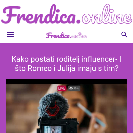
Frendica.online
Kako postati roditelj influencer- I
što Romeo i Julija imaju s tim?