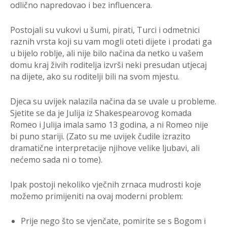
odlično napredovao i bez influencera.
Postojali su vukovi u šumi, pirati, Turci i odmetnici
raznih vrsta koji su vam mogli oteti dijete i prodati ga
u bijelo roblje, ali nije bilo načina da netko u vašem
domu kraj živih roditelja izvrši neki presudan utjecaj
na dijete, ako su roditelji bili na svom mjestu.
Djeca su uvijek nalazila načina da se uvale u probleme.
Sjetite se da je Julija iz Shakespearovog komada
Romeo i Julija imala samo 13 godina, a ni Romeo nije
bi puno stariji. (Zato su me uvijek čudile izrazito
dramatične interpretacije njihove velike ljubavi, ali
nećemo sada ni o tome).
Ipak postoji nekoliko vječnih zrnaca mudrosti koje
možemo primijeniti na ovaj moderni problem:
Prije nego što se vjenčate, pomirite se s Bogom i