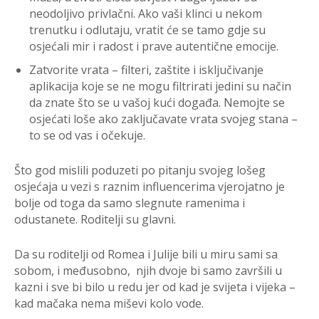
neodoljivo privlačni. Ako vaši klinci u nekom
trenutku i odlutaju, vratit će se tamo gdje su
osjećali mir i radost i prave autentične emocije.
Zatvorite vrata – filteri, zaštite i isključivanje
aplikacija koje se ne mogu filtrirati jedini su način
da znate što se u vašoj kući događa. Nemojte se
osjećati loše ako zaključavate vrata svojeg stana –
to se od vas i očekuje.
Što god mislili poduzeti po pitanju svojeg lošeg
osjećaja u vezi s raznim influencerima vjerojatno je
bolje od toga da samo slegnute ramenima i
odustanete. Roditelji su glavni.
Da su roditelji od Romea i Julije bili u miru sami sa
sobom, i međusobno, njih dvoje bi samo završili u
kazni i sve bi bilo u redu jer od kad je svijeta i vijeka –
kad mačaka nema miševi kolo vode.