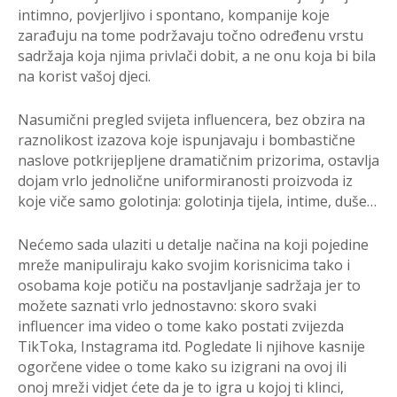
intimno, povjerljivo i spontano, kompanije koje
zarađuju na tome podržavaju točno određenu vrstu
sadržaja koja njima privlači dobit, a ne onu koja bi bila
na korist vašoj djeci.
Nasumični pregled svijeta influencera, bez obzira na
raznolikost izazova koje ispunjavaju i bombastične
naslove potkrijepljene dramatičnim prizorima, ostavlja
dojam vrlo jednolične uniformiranosti proizvoda iz
koje viče samo golotinja: golotinja tijela, intime, duše…
Nećemo sada ulaziti u detalje načina na koji pojedine
mreže manipuliraju kako svojim korisnicima tako i
osobama koje potiču na postavljanje sadržaja jer to
možete saznati vrlo jednostavno: skoro svaki
influencer ima video o tome kako postati zvijezda
TikToka, Instagrama itd. Pogledate li njihove kasnije
ogorčene videe o tome kako su izigrani na ovoj ili
onoj mreži vidjet ćete da je to igra u kojoj ti klinci,