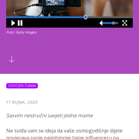
Foto: Getty Images
IZDVOJEN ČLANAK
17 RUJNA, 2020
Sasvim nestručni savjeti jedne mame
Ne sviđa vam se ideja da vaše osmogodišnje dijete
povjerava svoje najintimnije tajne influenceru na