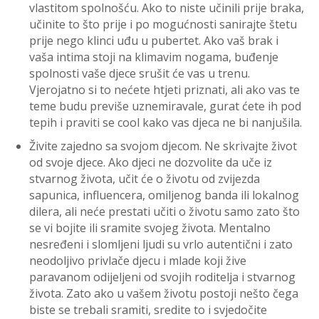
vlastitom spolnošću. Ako to niste učinili prije braka,
učinite to što prije i po mogućnosti sanirajte štetu
prije nego klinci uđu u pubertet. Ako vaš brak i
vaša intima stoji na klimavim nogama, buđenje
spolnosti vaše djece srušit će vas u trenu.
Vjerojatno si to nećete htjeti priznati, ali ako vas te
teme budu previše uznemiravale, gurat ćete ih pod
tepih i praviti se cool kako vas djeca ne bi nanjušila.
Živite zajedno sa svojom djecom. Ne skrivajte život
od svoje djece. Ako djeci ne dozvolite da uče iz
stvarnog života, učit će o životu od zvijezda
sapunica, influencera, omiljenog banda ili lokalnog
dilera, ali neće prestati učiti o životu samo zato što
se vi bojite ili sramite svojeg života. Mentalno
nesređeni i slomljeni ljudi su vrlo autentični i zato
neodoljivo privlače djecu i mlade koji žive
paravanom odijeljeni od svojih roditelja i stvarnog
života. Zato ako u vašem životu postoji nešto čega
biste se trebali sramiti, sredite to i svjedočite