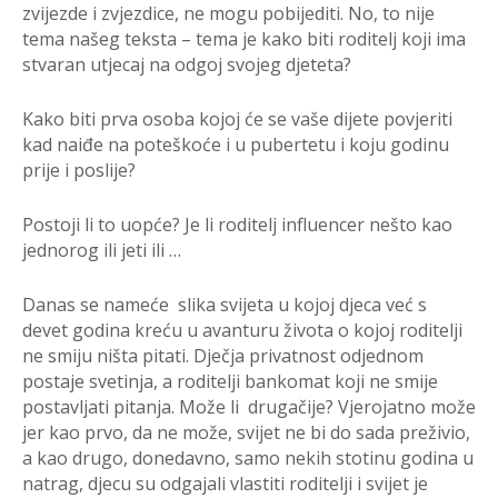
zvijezde i zvjezdice, ne mogu pobijediti. No, to nije
tema našeg teksta – tema je kako biti roditelj koji ima
stvaran utjecaj na odgoj svojeg djeteta?
Kako biti prva osoba kojoj će se vaše dijete povjeriti
kad naiđe na poteškoće i u pubertetu i koju godinu
prije i poslije?
Postoji li to uopće? Je li roditelj influencer nešto kao
jednorog ili jeti ili …
Danas se nameće slika svijeta u kojoj djeca već s
devet godina kreću u avanturu života o kojoj roditelji
ne smiju ništa pitati. Dječja privatnost odjednom
postaje svetinja, a roditelji bankomat koji ne smije
postavljati pitanja. Može li drugačije? Vjerojatno može
jer kao prvo, da ne može, svijet ne bi do sada preživio,
a kao drugo, donedavno, samo nekih stotinu godina u
natrag, djecu su odgajali vlastiti roditelji i svijet je