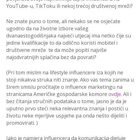
YouTube-u, TikToku ili nekoj trećoj društvenoj mreži?
Ne znate puno o tome, ali nekako se ne osjećate
ugodno da na životne izbore vašeg
dvanaestogodišnjaka najveći utjecaj ima netko čije su
jedine kvalifikacije to da odlično koristi mobitel i
društvene mreže te da može popiti najviše
najodvratnijih splačina bez da povrati?
(Pri tom mislim na lifestyle influencere iza kojih ne
stoji nikakva struka niti znanje. Ako vas tema zanima u
širem smislu pročitajte o influence marketingu na
stranicama Američke gospodarske komore
ovdje
. Ali i
bez čitanja stručnih podataka o tome, jasno je da je
uputno prvo steći neka relevantna znanja i postići u
životu neke mjerljive uspjehe pa onda nešto dijeliti i
promovirati. )
Iako je namjera influencera da komunikacija djeluje