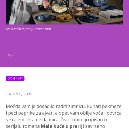
Mala kuća u preriji, screenshot
DOM I VRT
1 RUJNA, 2020
Možda vam je dosadilo raditi zimnicu, kuhati pekmeze
i peći paprike za ajvar, a opet vam obilje voća i povrća
s krajem ljeta ne da mira. Život obitelji opisan u
serijalu romana
Mala kuća u preriji
savršeno