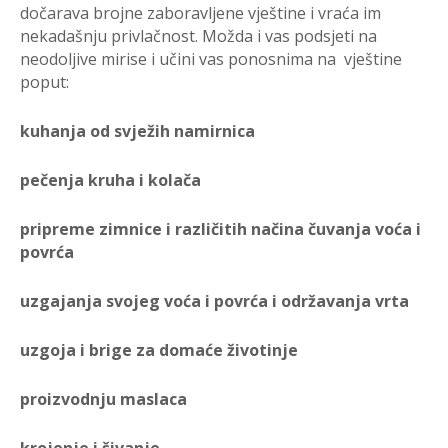
dočarava brojne zaboravljene vještine i vraća im
nekadašnju privlačnost. Možda i vas podsjeti na
neodoljive mirise i učini vas ponosnima na vještine
poput:
kuhanja od svježih namirnica
pečenja kruha i kolača
pripreme zimnice i različitih načina čuvanja voća i
povrća
uzgajanja svojeg voća i povrća i održavanja vrta
uzgoja i brige za domaće životinje
proizvodnju maslaca
krojenje i šivanje