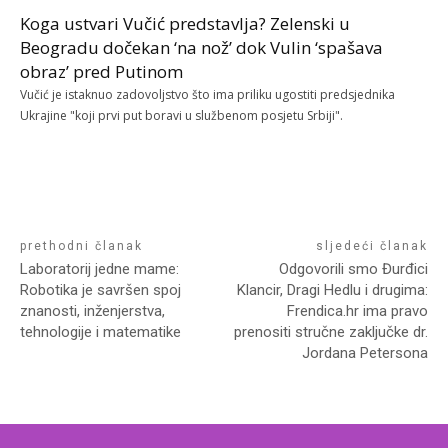
Koga ustvari Vučić predstavlja? Zelenski u
Beogradu dočekan ‘na nož’ dok Vulin ‘spašava
obraz’ pred Putinom
Vučić je istaknuo zadovoljstvo što ima priliku ugostiti predsjednika
Ukrajine "koji prvi put boravi u službenom posjetu Srbiji".
prethodni članak
sljedeći članak
Laboratorij jedne mame:
Odgovorili smo Đurđici
Robotika je savršen spoj
Klancir, Dragi Hedlu i drugima:
znanosti, inženjerstva,
Frendica.hr ima pravo
tehnologije i matematike
prenositi stručne zaključke dr.
Jordana Petersona