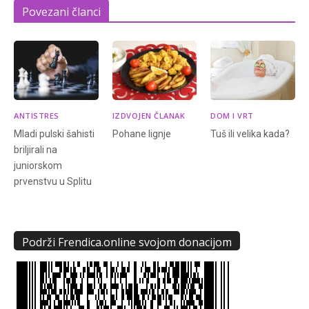
Povezani članci
ANTISTRES
IZDVOJEN ČLANAK
DOM I VRT
Mladi pulski šahisti
Pohane lignje
Tuš ili velika kada?
briljirali na
juniorskom
prvenstvu u Splitu
Podrži Frendica.online svojom donacijom