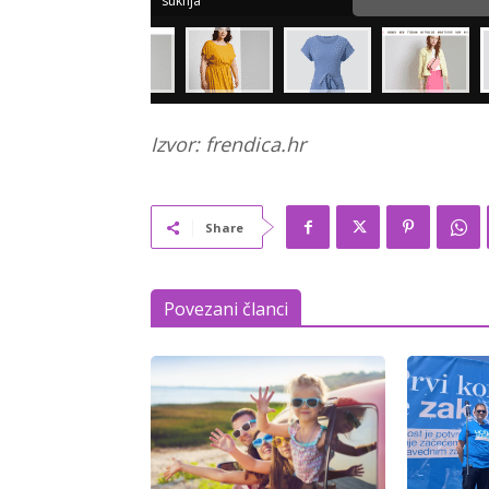
suknja
Izvor: frendica.hr
Share
Povezani članci