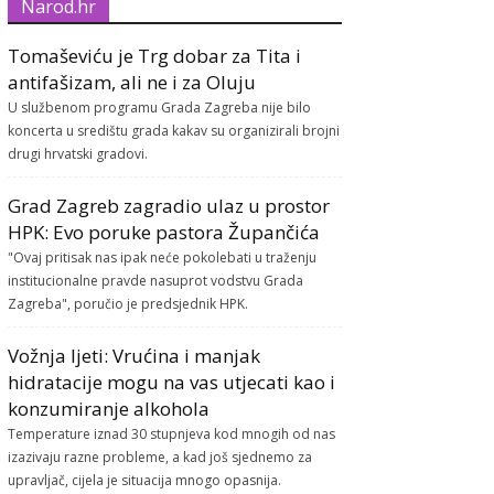
Narod.hr
Tomaševiću je Trg dobar za Tita i
antifašizam, ali ne i za Oluju
U službenom programu Grada Zagreba nije bilo
koncerta u središtu grada kakav su organizirali brojni
drugi hrvatski gradovi.
Grad Zagreb zagradio ulaz u prostor
HPK: Evo poruke pastora Župančića
"Ovaj pritisak nas ipak neće pokolebati u traženju
institucionalne pravde nasuprot vodstvu Grada
Zagreba", poručio je predsjednik HPK.
Vožnja ljeti: Vrućina i manjak
hidratacije mogu na vas utjecati kao i
konzumiranje alkohola
Temperature iznad 30 stupnjeva kod mnogih od nas
izazivaju razne probleme, a kad još sjednemo za
upravljač, cijela je situacija mnogo opasnija.