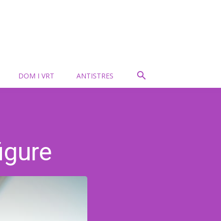
DOM I VRT
ANTISTRES
igure