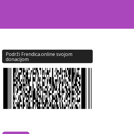
Podrži Frendica.online svojom
donacijom