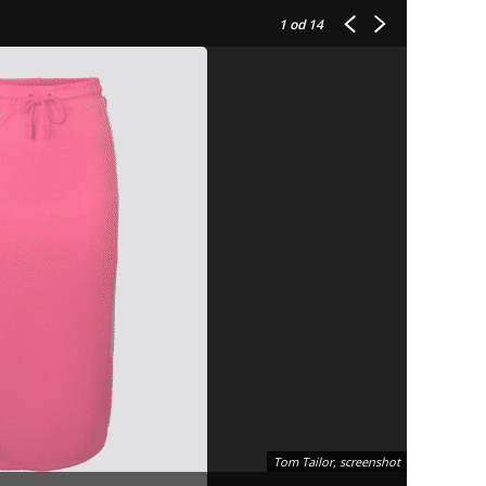
1
od 14
Tom Tailor, screenshot