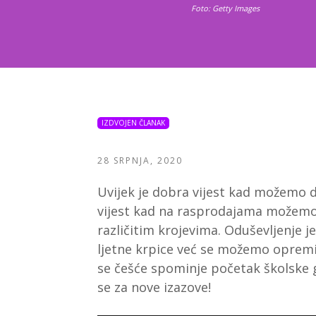
Foto: Getty Images
IZDVOJEN ČLANAK
28 SRPNJA, 2020
Uvijek je dobra vijest kad možemo d
vijest kad na rasprodajama možemo n
različitim krojevima. Oduševljenje j
ljetne krpice već se možemo opremiti
se češće spominje početak školske
se za nove izazove!