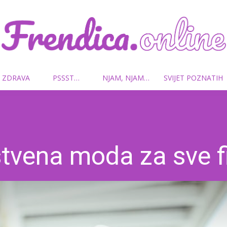
 ZDRAVA
PSSST…
NJAM, NJAM…
SVIJET POZNATIH
Frendica.online
tvena moda za sve f